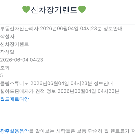
콘
신차장기렌트
텐
츠
로
부동산자산관리사 2026년06월04일 04시23분 정보안내
건
작성자
너
신차장기렌트
뛰
작성일
기
2026-06-04 04:23
조회
5
클립스튜디오 2026년06월04일 04시23분 정보안내
웹하드판매자카 견적 정보 2026년06월04일 04시23분
월드메르디앙
광주실용음악
를 알아보는 사람들은 보통 단순히 월 렌트료가 저렴