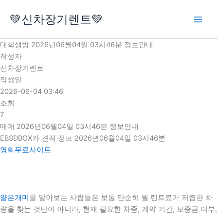
콘
💚신차장기렌트💚
텐
츠
로
대학생방 2026년06월04일 03시46분 정보안내
건
작성자
너
신차장기렌트
뛰
작성일
기
2026-06-04 03:46
조회
7
매매 2026년06월04일 03시46분 정보안내
EBSDBOX카 견적 정보 2026년06월04일 03시46분
영화무료사이트
얕은개미
를 알아보는 사람들은 보통 단순히 월 렌트료가 저렴한 차
량을 찾는 것만이 아니라, 현재 필요한 차종, 계약 기간, 보증금 여부,