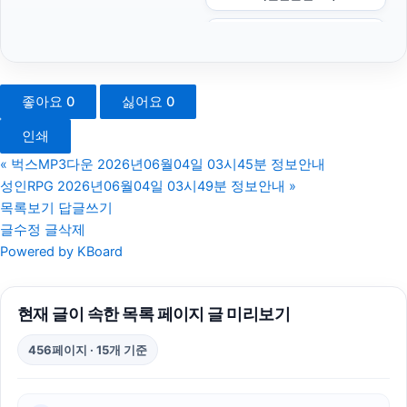
부산휴대폰성지
폰테크
좋아요
0
싫어요
0
인천하수구막힘
인쇄
대전이혼전문변호사
«
벅스MP3다운 2026년06월04일 03시45분 정보안내
성인RPG 2026년06월04일 03시49분 정보안내
»
아고다할인코드
목록보기
답글쓰기
글수정
글삭제
불륜증거
Powered by KBoard
휴대폰성지
현재 글이 속한 목록 페이지 글 미리보기
광고대행사
456페이지 · 15개 기준
하수구막힘
축구반티