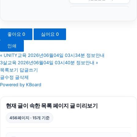
광교피부과
인천하수구막힘
좋아요
0
싫어요
0
축구반티
인쇄
이혼전문변호사
«
UNITY교육 2026년06월04일 03시34분 정보안내
3살교육 2026년06월04일 03시40분 정보안내
»
대전이혼전문변호사
목록보기
답글쓰기
글수정
글삭제
구리하수구막힘
Powered by KBoard
불륜증거
현재 글이 속한 목록 페이지 글 미리보기
동탄피부과
456페이지 · 15개 기준
마포하수구막힘
야구반티