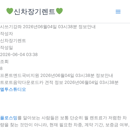
콘
신차장기렌트
텐
츠
로
시쓰기강좌 2026년06월04일 03시38분 정보안내
건
작성자
너
신차장기렌트
뛰
작성일
기
2026-06-04 03:38
조회
8
프론트엔드국비지원 2026년06월04일 03시38분 정보안내
트로트음악다운로드카 견적 정보 2026년06월04일 03시38분
엘투스튜디오
플로스밍
를 알아보는 사람들은 보통 단순히 월 렌트료가 저렴한 차
량을 찾는 것만이 아니라, 현재 필요한 차종, 계약 기간, 보증금 여부,