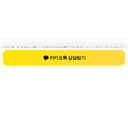
저작권 © 2026
신차장기렌트
| 제공처:
아스트라 워드프레스
테마
카카오톡 상담받기
신차장기렌트
신차장기렌트 진료 정보를 확인하는 공간
신차장기렌트 관련 진료 정보, 방문 전 확인할 수 있는 기준, 치과
선택 시 참고할 수 있는 내용을 sbstaffing4all.com 안에서 확인할
수 있도록 구성했습니다. 본 사이트의 내용은 일반 정보 제공을