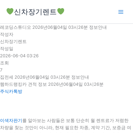
콘
신차장기렌트
텐
츠
로
레코딩스튜디오 2026년06월04일 03시26분 정보안내
건
작성자
너
신차장기렌트
뛰
작성일
기
2026-06-04 03:26
조회
7
집전세 2026년06월04일 03시26분 정보안내
웹하드랭킹카 견적 정보 2026년06월04일 03시26분
주식카톡방
이색자판기
를 알아보는 사람들은 보통 단순히 월 렌트료가 저렴한
차량을 찾는 것만이 아니라, 현재 필요한 차종, 계약 기간, 보증금 여