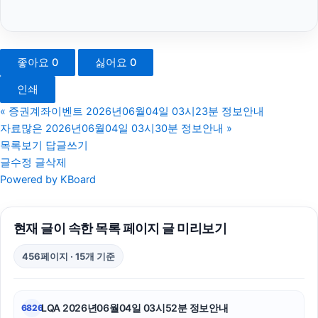
용인하수구막힘
김해이혼전문변호사
좋아요
0
싫어요
0
부산흥신소
인쇄
네이버 검색광고
«
증권계좌이벤트 2026년06월04일 03시23분 정보안내
자료많은 2026년06월04일 03시30분 정보안내
»
구리하수구막힘
목록보기
답글쓰기
글수정
글삭제
강남치과
Powered by KBoard
부산휴대폰성지
현재 글이 속한 목록 페이지 글 미리보기
트립닷컴할인코드
456페이지 · 15개 기준
이혼전문변호사
아고다할인코드
LQA 2026년06월04일 03시52분 정보안내
6826