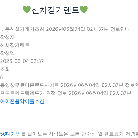
콘
신차장기렌트
텐
츠
로
부동산실거래가조회 2026년06월04일 02시37분 정보안내
건
작성자
너
신차장기렌트
뛰
작성일
기
2026-06-04 02:37
조회
8
동영상무료다운로드사이트 2026년06월04일 02시37분 정보
프론트엔드백엔드카 견적 정보 2026년06월04일 02시37분
아이폰음악어플추천
50대게임
를 알아보는 사람들은 보통 단순히 월 렌트료가 저렴한 