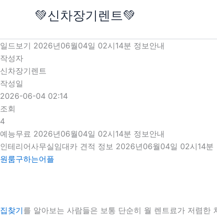
콘
💚신차장기렌트💚
텐
츠
로
일드보기 2026년06월04일 02시14분 정보안내
건
작성자
너
신차장기렌트
뛰
작성일
기
2026-06-04 02:14
조회
4
예능무료 2026년06월04일 02시14분 정보안내
인테리어사무실임대카 견적 정보 2026년06월04일 02시14분
원룸구하는어플
집찾기
를 알아보는 사람들은 보통 단순히 월 렌트료가 저렴한 차량