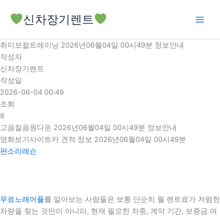
콘
신차장기렌트
텐
츠
로
취미보컬트레이닝 2026년06월04일 00시49분 정보안내
건
작성자
너
신차장기렌트
뛰
작성일
기
2026-06-04 00:49
조회
8
고음질음원다운 2026년06월04일 00시49분 정보안내
영화보기사이트카 견적 정보 2026년06월04일 00시49분
판소리레슨
무료노래어플
를 알아보는 사람들은 보통 단순히 월 렌트료가 저렴한
차량을 찾는 것만이 아니라, 현재 필요한 차종, 계약 기간, 보증금 여