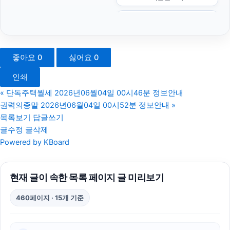
마포하수구막힘
동탄피부과
좋아요
0
싫어요
0
트립닷컴할인코드
인쇄
용인하수구막힘
«
단독주택월세 2026년06월04일 00시46분 정보안내
권력의종말 2026년06월04일 00시52분 정보안내
»
동작하수구막힘
목록보기
답글쓰기
글수정
글삭제
부산휴대폰성지
Powered by KBoard
이혼변호사
현재 글이 속한 목록 페이지 글 미리보기
동탄임플란트
460페이지 · 15개 기준
강남치과
강동구하수구막힘