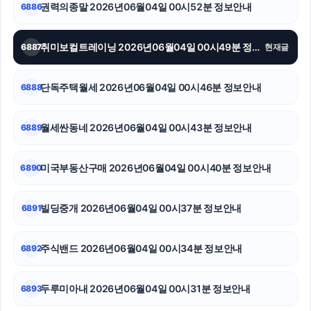
권력의종말 2026년06월04일 00시52분 정보안내
6886
광고대행사
취미보컬트레이닝 2026년06월04일 00시49분 정보안내
6887
현재글
하수구막힘
흥신소
단독주택월세 2026년06월04일 00시46분 정보안내
6888
폰테크
월세싼동네 2026년06월04일 00시43분 정보안내
6889
안산피부과
미국부동산구매 2026년06월04일 00시40분 정보안내
6890
축구반티
야구반티
빌딩중개 2026년06월04일 00시37분 정보안내
6891
아고다할인코드
주식밴드 2026년06월04일 00시34분 정보안내
6892
두루미아내 2026년06월04일 00시31분 정보안내
6893