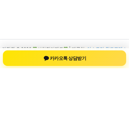
저작권 © 2026
신차장기렌트
| 제공처:
아스트라 워드프레스
테마
카카오톡 상담받기
신차장기렌트
신차장기렌트 진료 정보를 확인하는 공간
신차장기렌트 관련 진료 정보, 방문 전 확인할 수 있는 기준, 치과
선택 시 참고할 수 있는 내용을 sbstaffing4all.com 안에서 확인할
수 있도록 구성했습니다. 본 사이트의 내용은 일반 정보 제공을