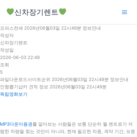
콘
신차장기렌트
텐
츠
로
오피스전세 2026년06월03일 22시49분 정보안내
건
작성자
너
신차장기렌트
뛰
작성일
기
2026-06-03 22:49
조회
5
파일다운로드사이트순위 2026년06월03일 22시49분 정보안내
인형뽑기샵카 견적 정보 2026년06월03일 22시49분
독립영화보기
MP3다운이용권
를 알아보는 사람들은 보통 단순히 월 렌트료가 저
렴한 차량을 찾는 것만이 아니라, 현재 필요한 차종, 계약 기간, 보증