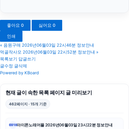
동탄피부과
대전이혼전문변호사
좋아요
0
싫어요
0
부산흥신소
인쇄
대구이혼전문변호사
«
음원구매 2026년06월03일 22시46분 정보안내
먹골작사모 2026년06월03일 22시52분 정보안내
»
야구반티
목록보기
답글쓰기
글수정
글삭제
이혼전문변호사
Powered by KBoard
아고다할인코드
현재 글이 속한 목록 페이지 글 미리보기
sns마케팅
462페이지 · 15개 기준
이혼전문변호사
폰테크
아이폰노래어플 2026년06월03일 23시22분 정보안내
6916