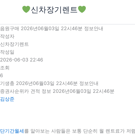
콘
신차장기렌트
텐
츠
로
음원구매 2026년06월03일 22시46분 정보안내
건
작성자
너
신차장기렌트
뛰
작성일
기
2026-06-03 22:46
조회
6
기생충 2026년06월03일 22시46분 정보안내
증권사순위카 견적 정보 2026년06월03일 22시46분
김상준
단기간월세
를 알아보는 사람들은 보통 단순히 월 렌트료가 저렴한 