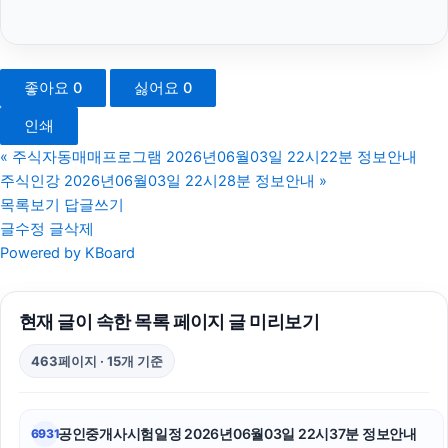
구리하수구막힘
폰테크
좋아요
0
싫어요
0
동탄임플란트
인쇄
서초구하수구막힘
«
주식자동매매프로그램 2026년06월03일 22시22분 정보안내
주식인강 2026년06월03일 22시28분 정보안내
»
폰테크
목록보기
답글쓰기
글수정
글삭제
강동구하수구막힘
Powered by KBoard
서울암요양병원
현재 글이 속한 목록 페이지 글 미리보기
강동하수구막힘
463페이지 · 15개 기준
폰테크
김해이혼전문변호사
공인중개사시험일정 2026년06월03일 22시37분 정보안내
6931