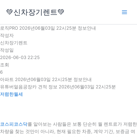
콘
💚신차장기렌트💚
텐
츠
로
로직PRO 2026년06월03일 22시25분 정보안내
건
작성자
너
신차장기렌트
뛰
작성일
기
2026-06-03 22:25
조회
6
아파트 2026년06월03일 22시25분 정보안내
유튜버얼음공장카 견적 정보 2026년06월03일 22시25분
저렴한월세
코스피코스닥
를 알아보는 사람들은 보통 단순히 월 렌트료가 저렴한
차량을 찾는 것만이 아니라, 현재 필요한 차종, 계약 기간, 보증금 여