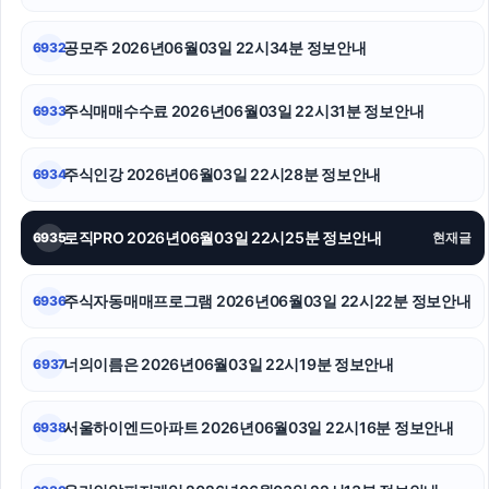
동작하수구막힘
공모주 2026년06월03일 22시34분 정보안내
6932
서초하수구막힘
대안학교
주식매매수수료 2026년06월03일 22시31분 정보안내
6933
축구반티
주식인강 2026년06월03일 22시28분 정보안내
6934
아고다할인코드
로직PRO 2026년06월03일 22시25분 정보안내
6935
현재글
병원마케팅
이혼변호사
주식자동매매프로그램 2026년06월03일 22시22분 정보안내
6936
부산휴대폰성지
너의이름은 2026년06월03일 22시19분 정보안내
6937
서울하이엔드아파트 2026년06월03일 22시16분 정보안내
6938