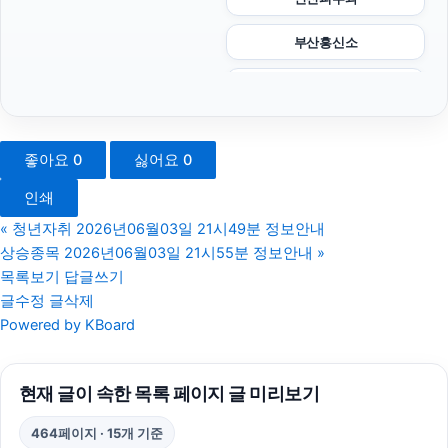
부산흥신소
불륜증거
대안학교
좋아요
0
싫어요
0
서초하수구막힘
인쇄
트립닷컴할인코드
«
청년자취 2026년06월03일 21시49분 정보안내
상승종목 2026년06월03일 21시55분 정보안내
»
김해이혼전문변호사
목록보기
답글쓰기
글수정
글삭제
병원마케팅
Powered by KBoard
이혼변호사
현재 글이 속한 목록 페이지 글 미리보기
동탄임플란트
464페이지 · 15개 기준
대구이혼전문변호사