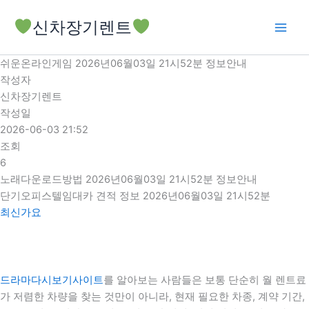
콘
신차장기렌트
텐
츠
로
쉬운온라인게임 2026년06월03일 21시52분 정보안내
건
작성자
너
신차장기렌트
뛰
작성일
기
2026-06-03 21:52
조회
6
노래다운로드방법 2026년06월03일 21시52분 정보안내
단기오피스텔임대카 견적 정보 2026년06월03일 21시52분
최신가요
드라마다시보기사이트
를 알아보는 사람들은 보통 단순히 월 렌트료
가 저렴한 차량을 찾는 것만이 아니라, 현재 필요한 차종, 계약 기간,