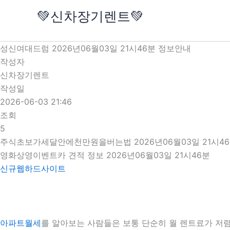
콘
💚신차장기렌트💚
텐
츠
로
성신여대드럼 2026년06월03일 21시46분 정보안내
건
작성자
너
신차장기렌트
뛰
작성일
기
2026-06-03 21:46
조회
5
주식초보가세달안에천만원을버는법 2026년06월03일 21시4
영화상영이벤트카 견적 정보 2026년06월03일 21시46분
신규웹하드사이트
아파트월세
를 알아보는 사람들은 보통 단순히 월 렌트료가 저렴한 