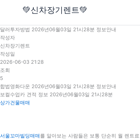
콘
💚신차장기렌트💚
텐
츠
로
달러투자방법 2026년06월03일 21시28분 정보안내
건
작성자
너
신차장기렌트
뛰
작성일
기
2026-06-03 21:28
조회
5
합법영화다운 2026년06월03일 21시28분 정보안내
보컬수업카 견적 정보 2026년06월03일 21시28분
상가건물매매
서울꼬마빌딩매매
를 알아보는 사람들은 보통 단순히 월 렌트료가 