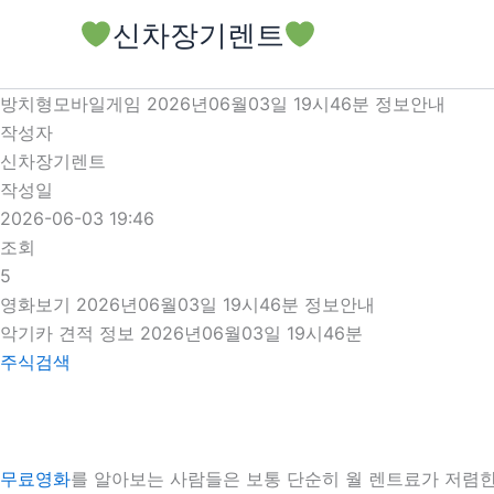
콘
신차장기렌트
텐
츠
로
방치형모바일게임 2026년06월03일 19시46분 정보안내
건
작성자
너
신차장기렌트
뛰
작성일
기
2026-06-03 19:46
조회
5
영화보기 2026년06월03일 19시46분 정보안내
악기카 견적 정보 2026년06월03일 19시46분
주식검색
무료영화
를 알아보는 사람들은 보통 단순히 월 렌트료가 저렴한 차