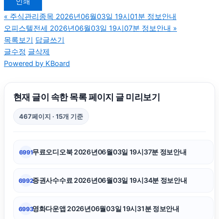
인쇄
부산흥신소
«
주식관리종목 2026년06월03일 19시01분 정보안내
오피스텔전세 2026년06월03일 19시07분 정보안내
»
불륜증거
목록보기
답글쓰기
글수정
글삭제
Powered by KBoard
아고다할인코드
병원마케팅
현재 글이 속한 목록 페이지 글 미리보기
467페이지 · 15개 기준
용인하수구막힘
무료오디오북 2026년06월03일 19시37분 정보안내
6991
폰테크
증권사수수료 2026년06월03일 19시34분 정보안내
6992
부산휴대폰성지
영화다운앱 2026년06월03일 19시31분 정보안내
6993
대전이혼전문변호사