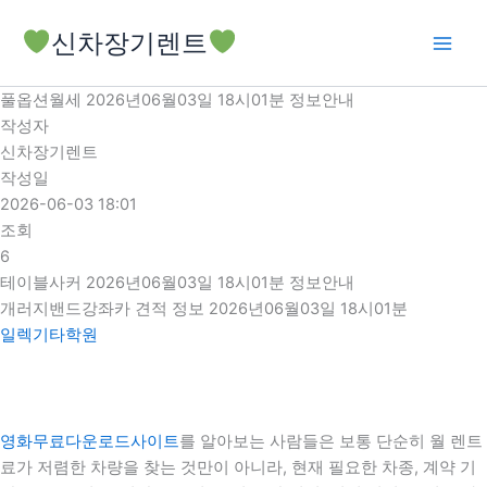
콘
신차장기렌트
텐
츠
로
풀옵션월세 2026년06월03일 18시01분 정보안내
건
작성자
너
신차장기렌트
뛰
작성일
기
2026-06-03 18:01
조회
6
테이블사커 2026년06월03일 18시01분 정보안내
개러지밴드강좌카 견적 정보 2026년06월03일 18시01분
일렉기타학원
영화무료다운로드사이트
를 알아보는 사람들은 보통 단순히 월 렌트
료가 저렴한 차량을 찾는 것만이 아니라, 현재 필요한 차종, 계약 기