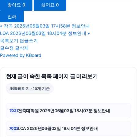
좋아요
0
싫어요
0
마포하수구막힘
인쇄
이혼변호사
«
작곡 2026년06월03일 17시58분 정보안내
LQA 2026년06월03일 18시04분 정보안내
»
대구이혼전문변호사
목록보기
답글쓰기
글수정
글삭제
부산휴대폰성지
Powered by KBoard
부산흥신소
현재 글이 속한 목록 페이지 글 미리보기
휴대폰성지
469페이지 · 15개 기준
이혼전문변호사
서초구하수구막힘
건축대학원 2026년06월03일 18시07분 정보안내
7021
구리하수구막힘
LQA 2026년06월03일 18시04분 정보안내
7022
트립닷컴할인코드