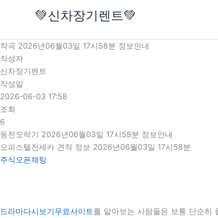
콘
💚신차장기렌트💚
텐
츠
로
작곡 2026년06월03일 17시58분 정보안내
건
작성자
너
신차장기렌트
뛰
작성일
기
2026-06-03 17:58
조회
6
동전오락기 2026년06월03일 17시58분 정보안내
오피스텔전세카 견적 정보 2026년06월03일 17시58분
주식오픈채팅
드라마다시보기무료사이트
를 알아보는 사람들은 보통 단순히 월