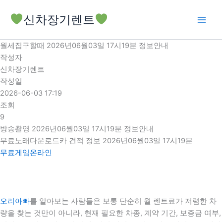
콘
신차장기렌트
텐
츠
로
월세집구할때 2026년06월03일 17시19분 정보안내
건
작성자
너
신차장기렌트
뛰
작성일
기
2026-06-03 17:19
조회
9
방송촬영 2026년06월03일 17시19분 정보안내
무료노래다운로드카 견적 정보 2026년06월03일 17시19분
무료게임온라인
오리아빠
를 알아보는 사람들은 보통 단순히 월 렌트료가 저렴한 차
량을 찾는 것만이 아니라, 현재 필요한 차종, 계약 기간, 보증금 여부,