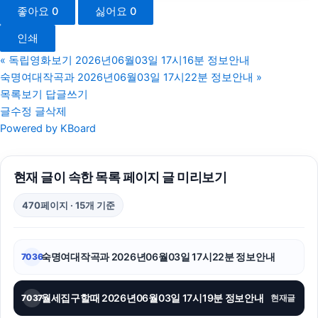
좋아요
0
싫어요
0
sns마케팅
인쇄
부산휴대폰성지
«
독립영화보기 2026년06월03일 17시16분 정보안내
숙명여대작곡과 2026년06월03일 17시22분 정보안내
»
병원마케팅
목록보기
답글쓰기
글수정
글삭제
강남하수구막힘
Powered by KBoard
동작구하수구막힘
현재 글이 속한 목록 페이지 글 미리보기
동작하수구막힘
470페이지 · 15개 기준
폰테크
네이버 검색광고
숙명여대작곡과 2026년06월03일 17시22분 정보안내
7036
안산피부과
월세집구할때 2026년06월03일 17시19분 정보안내
7037
현재글
이혼변호사