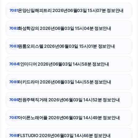
이혼전문변호사
온양신일해피트리 2026년06월03일 15시07분 정보안내
7081
용인하수구막힘
화성학강의 2026년06월03일 15시04분 정보안내
7082
서초구하수구막힘
광교피부과
원룸오피스텔 2026년06월03일 15시01분 정보안내
7083
구리하수구막힘
1인미디어 2026년06월03일 14시58분 정보안내
7084
강동하수구막힘
터키드라마 2026년06월03일 14시55분 정보안내
7085
휴대폰성지
부산휴대폰성지
전원주택직거래 2026년06월03일 14시52분 정보안내
7086
동작구하수구막힘
아이폰노래어플 2026년06월03일 14시49분 정보안내
7087
FLSTUDIO 2026년06월03일 14시46분 정보안내
7088