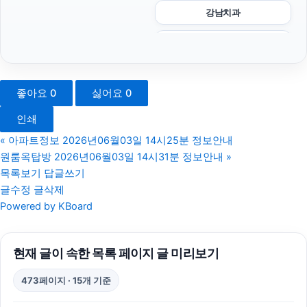
강남치과
동작하수구막힘
대안학교
좋아요
0
싫어요
0
네이버 검색광고
인쇄
이혼변호사
«
아파트정보 2026년06월03일 14시25분 정보안내
원룸옥탑방 2026년06월03일 14시31분 정보안내
»
강동구하수구막힘
목록보기
답글쓰기
글수정
글삭제
동탄임플란트
Powered by KBoard
축구반티
현재 글이 속한 목록 페이지 글 미리보기
불륜증거
473페이지 · 15개 기준
김해이혼전문변호사