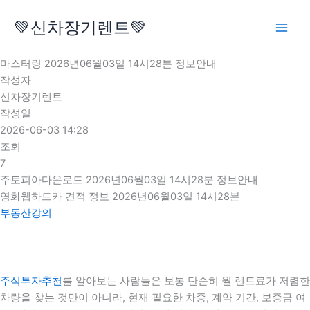
콘
💚신차장기렌트💚
텐
츠
로
마스터링 2026년06월03일 14시28분 정보안내
건
작성자
너
신차장기렌트
뛰
작성일
기
2026-06-03 14:28
조회
7
주토피아다운로드 2026년06월03일 14시28분 정보안내
영화웹하드카 견적 정보 2026년06월03일 14시28분
부동산강의
주식투자추천
를 알아보는 사람들은 보통 단순히 월 렌트료가 저렴한
차량을 찾는 것만이 아니라, 현재 필요한 차종, 계약 기간, 보증금 여