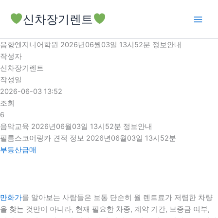
콘
신차장기렌트
텐
츠
로
음향엔지니어학원 2026년06월03일 13시52분 정보안내
건
작성자
너
신차장기렌트
뛰
작성일
기
2026-06-03 13:52
조회
6
음악교육 2026년06월03일 13시52분 정보안내
필름스코어링카 견적 정보 2026년06월03일 13시52분
부동산급매
만화가
를 알아보는 사람들은 보통 단순히 월 렌트료가 저렴한 차량
을 찾는 것만이 아니라, 현재 필요한 차종, 계약 기간, 보증금 여부,