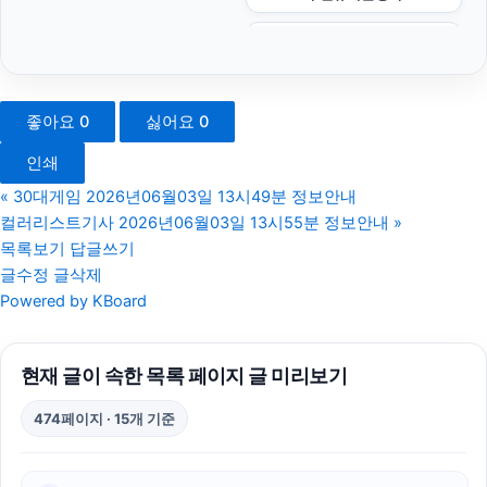
폰테크
아고다할인코드
좋아요
0
싫어요
0
sns마케팅
인쇄
인천하수구막힘
«
30대게임 2026년06월03일 13시49분 정보안내
컬러리스트기사 2026년06월03일 13시55분 정보안내
»
구리하수구막힘
목록보기
답글쓰기
글수정
글삭제
네이버 검색광고
Powered by KBoard
병원마케팅
현재 글이 속한 목록 페이지 글 미리보기
흥신소
474페이지 · 15개 기준
불륜증거
동작하수구막힘