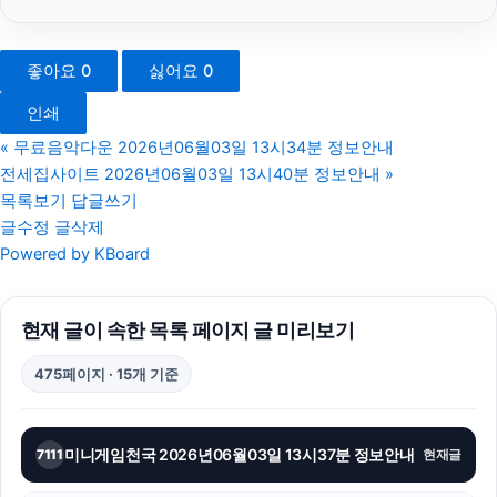
서울암요양병원
좋아요
0
싫어요
0
동탄임플란트
인쇄
서초하수구막힘
«
무료음악다운 2026년06월03일 13시34분 정보안내
전세집사이트 2026년06월03일 13시40분 정보안내
»
강동구하수구막힘
목록보기
답글쓰기
글수정
글삭제
광고대행사
Powered by KBoard
동작구하수구막힘
현재 글이 속한 목록 페이지 글 미리보기
광교피부과
475페이지 · 15개 기준
구리하수구막힘
이혼전문변호사
미니게임천국 2026년06월03일 13시37분 정보안내
7111
현재글
이혼변호사