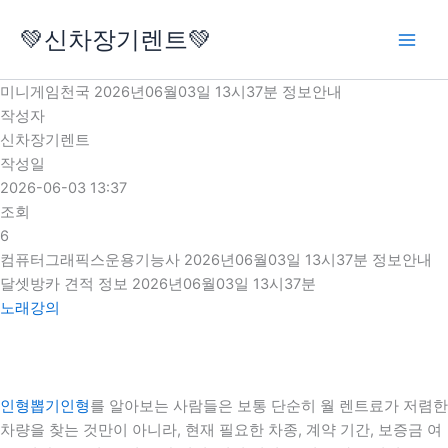
콘
💚신차장기렌트💚
텐
츠
로
미니게임천국 2026년06월03일 13시37분 정보안내
건
작성자
너
신차장기렌트
뛰
작성일
기
2026-06-03 13:37
조회
6
컴퓨터그래픽스운용기능사 2026년06월03일 13시37분 정보안내
달셋방카 견적 정보 2026년06월03일 13시37분
노래강의
인형뽑기인형
를 알아보는 사람들은 보통 단순히 월 렌트료가 저렴한
차량을 찾는 것만이 아니라, 현재 필요한 차종, 계약 기간, 보증금 여