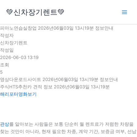
콘
💚신차장기렌트💚
텐
츠
로
피아노연습실창업 2026년06월03일 13시19분 정보안내
건
작성자
너
신차장기렌트
뛰
작성일
기
2026-06-03 13:19
조회
5
영상다운로드사이트 2026년06월03일 13시19분 정보안내
주식HTS추천카 견적 정보 2026년06월03일 13시19분
해리포터영화보기
관상
를 알아보는 사람들은 보통 단순히 월 렌트료가 저렴한 차량을
찾는 것만이 아니라, 현재 필요한 차종, 계약 기간, 보증금 여부, 선납