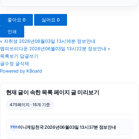
하남하수구막힘
좋아요
0
싫어요
0
인천하수구막힘
인쇄
이혼전문변호사
«
자취생 2026년06월03일 13시16분 정보안내
엠피쓰리다운 2026년06월03일 13시22분 정보안내
»
광고대행사
목록보기
답글쓰기
글수정
글삭제
부산휴대폰성지
Powered by KBoard
흥신소
현재 글이 속한 목록 페이지 글 미리보기
대전이혼전문변호사
475페이지 · 15개 기준
동탄임플란트
폰테크
미니게임천국 2026년06월03일 13시37분 정보안내
7111
용인하수구막힘