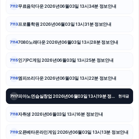
무료음악다운 2026년06월03일 13시34분 정보안내
7112
폰테크
축구반티
프로툴학원 2026년06월03일 13시31분 정보안내
7113
병원마케팅
7080노래다운 2026년06월03일 13시28분 정보안내
7114
동작구하수구막힘
인기PC게임 2026년06월03일 13시25분 정보안내
7115
야구반티
부산흥신소
엠피쓰리다운 2026년06월03일 13시22분 정보안내
7116
김해이혼전문변호사
피아노연습실창업 2026년06월03일 13시19분 정보안내
7117
현재글
자취생 2026년06월03일 13시16분 정보안내
7118
오픈베타온라인게임 2026년06월03일 13시13분 정보안내
7119