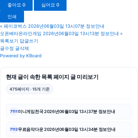
좋아요
0
싫어요
0
야구반티
인쇄
부산휴대폰성지
«
페이코벅스 2026년06월03일 13시07분 정보안내
오픈베타온라인게임 2026년06월03일 13시13분 정보안내
»
대구이혼전문변호사
목록보기
답글쓰기
글수정
글삭제
sns마케팅
Powered by KBoard
폰테크
현재 글이 속한 목록 페이지 글 미리보기
동탄임플란트
475페이지 · 15개 기준
서울암요양병원
병원마케팅
미니게임천국 2026년06월03일 13시37분 정보안내
7111
이혼전문변호사
무료음악다운 2026년06월03일 13시34분 정보안내
7112
구리하수구막힘