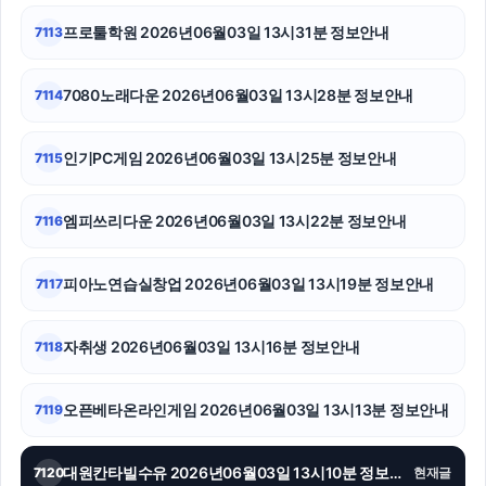
흥신소
프로툴학원 2026년06월03일 13시31분 정보안내
7113
대전이혼전문변호사
7080노래다운 2026년06월03일 13시28분 정보안내
7114
하남하수구막힘
인기PC게임 2026년06월03일 13시25분 정보안내
7115
폰테크
강동하수구막힘
엠피쓰리다운 2026년06월03일 13시22분 정보안내
7116
축구반티
피아노연습실창업 2026년06월03일 13시19분 정보안내
7117
자취생 2026년06월03일 13시16분 정보안내
7118
오픈베타온라인게임 2026년06월03일 13시13분 정보안내
7119
대원칸타빌수유 2026년06월03일 13시10분 정보안내
7120
현재글