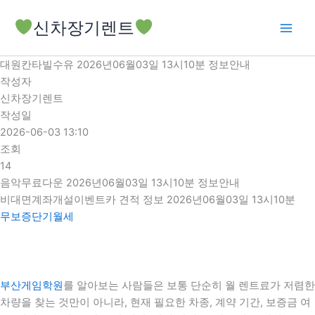
콘
신차장기렌트
텐
츠
로
대원칸타빌수유 2026년06월03일 13시10분 정보안내
건
작성자
너
신차장기렌트
뛰
작성일
기
2026-06-03 13:10
조회
14
음악무료다운 2026년06월03일 13시10분 정보안내
비대면계좌개설이벤트카 견적 정보 2026년06월03일 13시10분
무보증단기월세
부산게임학원
를 알아보는 사람들은 보통 단순히 월 렌트료가 저렴한
차량을 찾는 것만이 아니라, 현재 필요한 차종, 계약 기간, 보증금 여