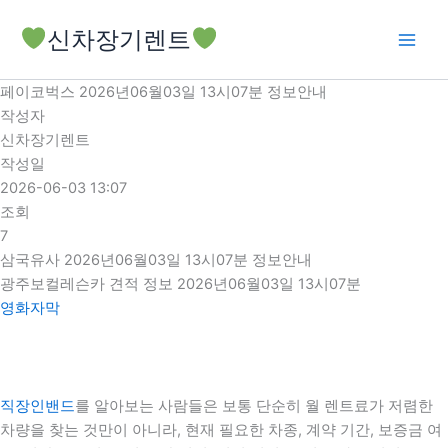
콘
신차장기렌트
텐
츠
로
페이코벅스 2026년06월03일 13시07분 정보안내
건
작성자
너
신차장기렌트
뛰
작성일
기
2026-06-03 13:07
조회
7
삼국유사 2026년06월03일 13시07분 정보안내
광주보컬레슨카 견적 정보 2026년06월03일 13시07분
영화자막
직장인밴드
를 알아보는 사람들은 보통 단순히 월 렌트료가 저렴한
차량을 찾는 것만이 아니라, 현재 필요한 차종, 계약 기간, 보증금 여