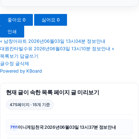
광교피부과
좋아요
0
싫어요
0
동작하수구막힘
인쇄
광고대행사
«
남창아파트 2026년06월03일 13시04분 정보안내
대원칸타빌수유 2026년06월03일 13시10분 정보안내
»
마포하수구막힘
목록보기
답글쓰기
글수정
글삭제
sns마케팅
Powered by KBoard
동탄피부과
현재 글이 속한 목록 페이지 글 미리보기
서울암요양병원
475페이지 · 15개 기준
불륜증거
폰테크
미니게임천국 2026년06월03일 13시37분 정보안내
7111
강동구하수구막힘