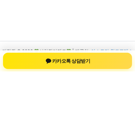
저작권 © 2026
신차장기렌트
| 제공처:
아스트라 워드프레스
테마
카카오톡 상담받기
신차장기렌트
신차장기렌트 진료 정보를 확인하는 공간
신차장기렌트 관련 진료 정보, 방문 전 확인할 수 있는 기준, 치과
선택 시 참고할 수 있는 내용을 sbstaffing4all.com 안에서 확인할
수 있도록 구성했습니다. 본 사이트의 내용은 일반 정보 제공을