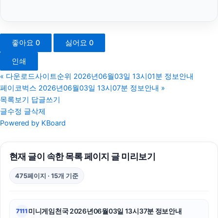
서울암요양병원
강동하수구막힘
좋아요
0
싫어요
0
부산흥신소
인쇄
서초하수구막힘
«
다운로드사이트순위 2026년06월03일 13시01분 정보안내
페이코벅스 2026년06월03일 13시07분 정보안내
»
동탄피부과
목록보기
답글쓰기
글수정
글삭제
대전이혼전문변호사
Powered by KBoard
용인하수구막힘
현재 글이 속한 목록 페이지 글 미리보기
동작구하수구막힘
475페이지 · 15개 기준
트립닷컴할인코드
이혼변호사
미니게임천국 2026년06월03일 13시37분 정보안내
7111