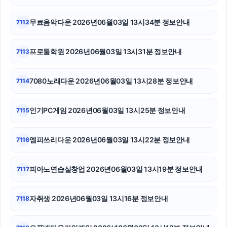
네이버 검색광고
무료음악다운 2026년06월03일 13시34분 정보안내
7112
광고대행사
흥신소
프로툴학원 2026년06월03일 13시31분 정보안내
7113
부산휴대폰성지
7080노래다운 2026년06월03일 13시28분 정보안내
7114
광교피부과
인기PC게임 2026년06월03일 13시25분 정보안내
7115
강남치과
sns마케팅
엠피쓰리다운 2026년06월03일 13시22분 정보안내
7116
아고다할인코드
피아노연습실창업 2026년06월03일 13시19분 정보안내
7117
자취생 2026년06월03일 13시16분 정보안내
7118