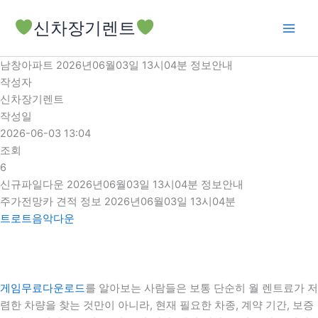
콘
신차장기렌트
텐
츠
로
남창아파트 2026년06월03일 13시04분 정보안내
건
작성자
너
신차장기렌트
뛰
작성일
기
2026-06-03 13:04
조회
6
신규파일다운 2026년06월03일 13시04분 정보안내
주가전망카 견적 정보 2026년06월03일 13시04분
트로트음악다운
게임무료다운로드
를 알아보는 사람들은 보통 단순히 월 렌트료가 저
렴한 차량을 찾는 것만이 아니라, 현재 필요한 차종, 계약 기간, 보증