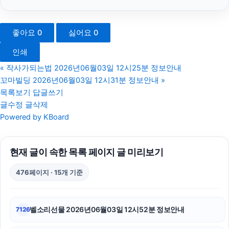
서초구하수구막힘
좋아요
0
싫어요
0
트립닷컴할인코드
인쇄
동작하수구막힘
«
작사가되는법 2026년06월03일 12시25분 정보안내
꼬마빌딩 2026년06월03일 12시31분 정보안내
»
폰테크
목록보기
답글쓰기
글수정
글삭제
sns마케팅
Powered by KBoard
강남하수구막힘
현재 글이 속한 목록 페이지 글 미리보기
하수구막힘
476페이지 · 15개 기준
대구이혼전문변호사
네이버 검색광고
벨소리선물 2026년06월03일 12시52분 정보안내
7126
야구반티