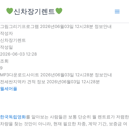
콘
신차장기렌트
텐
츠
로
그림그리기프로그램 2026년06월03일 12시28분 정보안내
건
작성자
너
신차장기렌트
뛰
작성일
기
2026-06-03 12:28
조회
9
MP3다운로드사이트 2026년06월03일 12시28분 정보안내
전세싼지역카 견적 정보 2026년06월03일 12시28분
월세어플
한국독립영화
를 알아보는 사람들은 보통 단순히 월 렌트료가 저렴한
차량을 찾는 것만이 아니라, 현재 필요한 차종, 계약 기간, 보증금 여