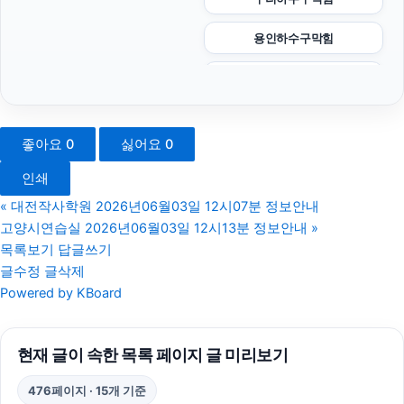
용인하수구막힘
부산휴대폰성지
이혼변호사
좋아요
0
싫어요
0
대안학교
인쇄
병원마케팅
«
대전작사학원 2026년06월03일 12시07분 정보안내
고양시연습실 2026년06월03일 12시13분 정보안내
»
동작하수구막힘
목록보기
답글쓰기
글수정
글삭제
안산피부과
Powered by KBoard
이혼변호사
현재 글이 속한 목록 페이지 글 미리보기
마포구하수구막힘
476페이지 · 15개 기준
야구반티