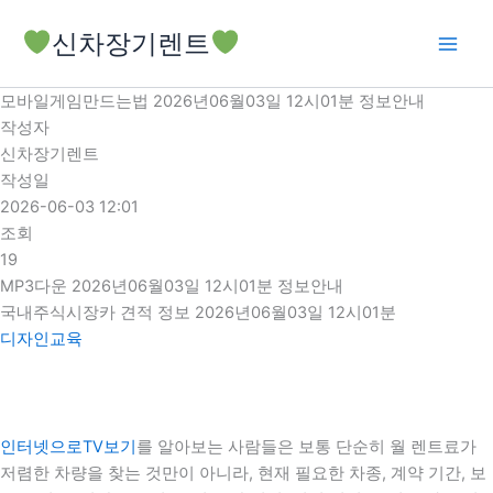
콘
신차장기렌트
텐
츠
로
모바일게임만드는법 2026년06월03일 12시01분 정보안내
건
작성자
너
신차장기렌트
뛰
작성일
기
2026-06-03 12:01
조회
19
MP3다운 2026년06월03일 12시01분 정보안내
국내주식시장카 견적 정보 2026년06월03일 12시01분
디자인교육
인터넷으로TV보기
를 알아보는 사람들은 보통 단순히 월 렌트료가
저렴한 차량을 찾는 것만이 아니라, 현재 필요한 차종, 계약 기간, 보