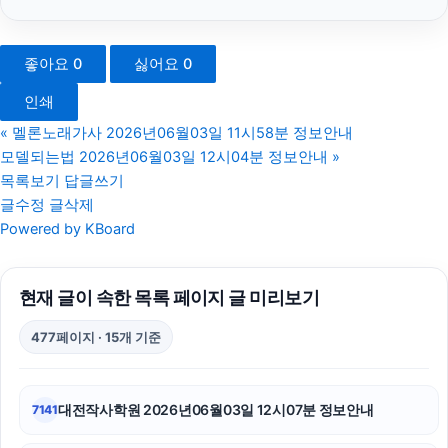
하남하수구막힘
좋아요
0
싫어요
0
대전이혼전문변호사
인쇄
구리하수구막힘
«
멜론노래가사 2026년06월03일 11시58분 정보안내
모델되는법 2026년06월03일 12시04분 정보안내
»
강동구하수구막힘
목록보기
답글쓰기
글수정
글삭제
병원마케팅
Powered by KBoard
부산흥신소
현재 글이 속한 목록 페이지 글 미리보기
야구반티
477페이지 · 15개 기준
마포하수구막힘
동탄임플란트
대전작사학원 2026년06월03일 12시07분 정보안내
7141
이혼변호사