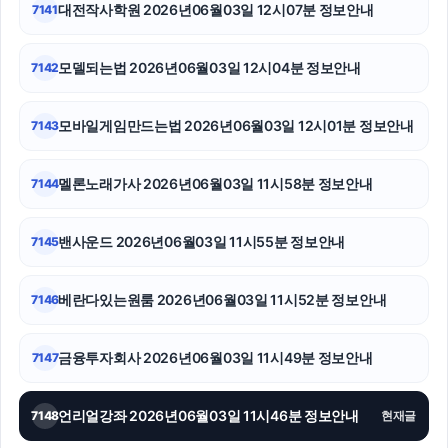
대전작사학원 2026년06월03일 12시07분 정보안내
7141
서초하수구막힘
모델되는법 2026년06월03일 12시04분 정보안내
7142
대전이혼전문변호사
흥신소
모바일게임만드는법 2026년06월03일 12시01분 정보안내
7143
휴대폰성지
멜론노래가사 2026년06월03일 11시58분 정보안내
7144
이혼전문변호사
밴사운드 2026년06월03일 11시55분 정보안내
7145
서초구하수구막힘
마포구하수구막힘
베란다있는원룸 2026년06월03일 11시52분 정보안내
7146
병원마케팅
금융투자회사 2026년06월03일 11시49분 정보안내
7147
언리얼강좌 2026년06월03일 11시46분 정보안내
7148
현재글