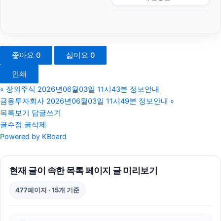
야구반티
마포하수구막힘
좋아요
0
싫어요
0
하수구막힘
인쇄
강동구하수구막힘
«
장외주식 2026년06월03일 11시43분 정보안내
금융투자회사 2026년06월03일 11시49분 정보안내
»
아고다할인코드
목록보기
답글쓰기
글수정
글삭제
폰테크
Powered by KBoard
동탄임플란트
현재 글이 속한 목록 페이지 글 미리보기
서울암요양병원
477페이지 · 15개 기준
sns마케팅
대안학교