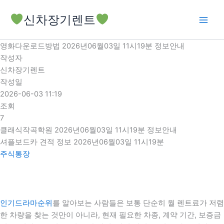
콘
신차장기렌트
텐
츠
로
영화다운로드방법 2026년06월03일 11시19분 정보안내
건
작성자
너
신차장기렌트
뛰
작성일
기
2026-06-03 11:19
조회
7
클래식작곡학원 2026년06월03일 11시19분 정보안내
셔플보드카 견적 정보 2026년06월03일 11시19분
주식통장
인기드라마순위
를 알아보는 사람들은 보통 단순히 월 렌트료가 저렴
한 차량을 찾는 것만이 아니라, 현재 필요한 차종, 계약 기간, 보증금