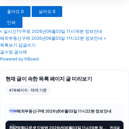
마포하수구막힘
좋아요
0
싫어요
0
동작구하수구막힘
인쇄
김해이혼전문변호사
«
실시간TV무료 2026년06월03일 11시16분 정보안내
해외부동산구매 2026년06월03일 11시22분 정보안내
»
이혼전문변호사
목록보기
답글쓰기
글수정
글삭제
강동하수구막힘
Powered by KBoard
강동구하수구막힘
현재 글이 속한 목록 페이지 글 미리보기
강남하수구막힘
478페이지 · 15개 기준
대전이혼전문변호사
축구반티
해외부동산구매 2026년06월03일 11시22분 정보안내
7156
병원마케팅
영화다운로드방법 2026년06월03일 11시19분 정보안내
7157
현재글