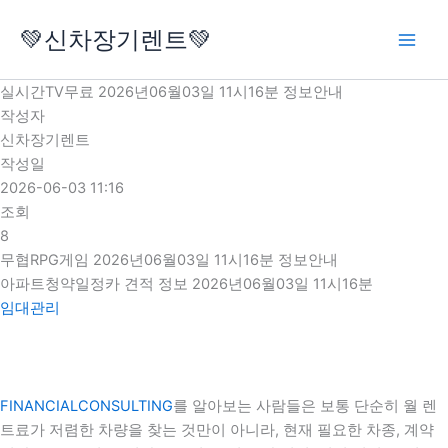
콘
💚신차장기렌트💚
텐
츠
로
실시간TV무료 2026년06월03일 11시16분 정보안내
건
작성자
너
신차장기렌트
뛰
작성일
기
2026-06-03 11:16
조회
8
무협RPG게임 2026년06월03일 11시16분 정보안내
아파트청약일정카 견적 정보 2026년06월03일 11시16분
임대관리
FINANCIALCONSULTING
를 알아보는 사람들은 보통 단순히 월 렌
트료가 저렴한 차량을 찾는 것만이 아니라, 현재 필요한 차종, 계약