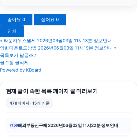
용인하수구막힘
좋아요
0
싫어요
0
아고다할인코드
인쇄
sns마케팅
«
타운하우스월세 2026년06월03일 11시13분 정보안내
영화다운로드방법 2026년06월03일 11시19분 정보안내
»
이혼변호사
목록보기
답글쓰기
글수정
글삭제
이혼전문변호사
Powered by KBoard
야구반티
현재 글이 속한 목록 페이지 글 미리보기
불륜증거
478페이지 · 15개 기준
구리하수구막힘
부산흥신소
해외부동산구매 2026년06월03일 11시22분 정보안내
7156
폰테크