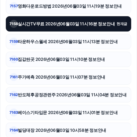
영화다운로드방법 2026년06월03일 11시19분 정보안내
7157
폰테크
동작하수구막힘
실시간TV무료 2026년06월03일 11시16분 정보안내
7158
현재글
인천하수구막힘
타운하우스월세 2026년06월03일 11시13분 정보안내
7159
이혼전문변호사
집값싼곳 2026년06월03일 11시10분 정보안내
7160
대구이혼전문변호사
안산피부과
주가예측 2026년06월03일 11시07분 정보안내
7161
네이버 검색광고
반도체후공정관련주 2026년06월03일 11시04분 정보안내
7162
베이스기타입문 2026년06월03일 11시01분 정보안내
7163
빌딩대장 2026년06월03일 10시58분 정보안내
7164