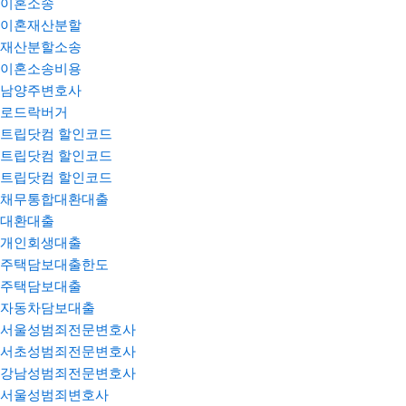
이혼소송
이혼재산분할
재산분할소송
이혼소송비용
남양주변호사
로드락버거
트립닷컴 할인코드
트립닷컴 할인코드
트립닷컴 할인코드
채무통합대환대출
대환대출
개인회생대출
주택담보대출한도
주택담보대출
자동차담보대출
서울성범죄전문변호사
서초성범죄전문변호사
강남성범죄전문변호사
서울성범죄변호사