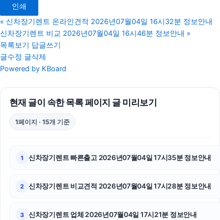
인쇄
부천이혼전문변호사
«
신차장기렌트 온라인견적 2026년07월04일 16시32분 정보안내
신차장기렌트 비교 2026년07월04일 16시46분 정보안내
»
재산분할
목록보기
답글쓰기
글수정
글삭제
수원이혼변호사
Powered by KBoard
김해이혼전문변호사
현재 글이 속한 목록 페이지 글 미리보기
은평구하수구막힘
1페이지 · 15개 기준
부산흥신소
송파하수구막힘
신차장기렌트 빠른출고 2026년07월04일 17시35분 정보안내
1
남양주변호사
신차장기렌트 비교견적 2026년07월04일 17시28분 정보안내
2
수원이혼전문변호사
핑크티켓
신차장기렌트 업체 2026년07월04일 17시21분 정보안내
3