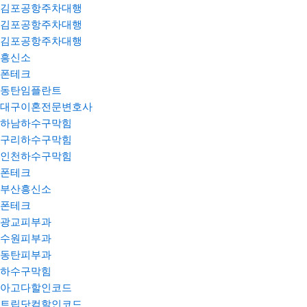
김포공항주차대행
김포공항주차대행
김포공항주차대행
흥신소
폰테크
동탄임플란트
대구이혼전문변호사
하남하수구막힘
구리하수구막힘
인천하수구막힘
폰테크
부산흥신소
폰테크
광교피부과
수원피부과
동탄피부과
하수구막힘
아고다할인코드
트립닷컴할인코드