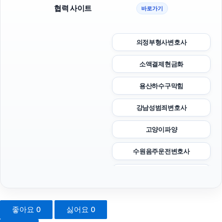
협력 사이트
바로가기
의정부형사변호사
소액결제현금화
용산하수구막힘
강남성범죄변호사
고양이파양
수원음주운전변호사
서울이혼전문변호사
의정부이혼전문변호사
좋아요
0
싫어요
0
상간녀소송