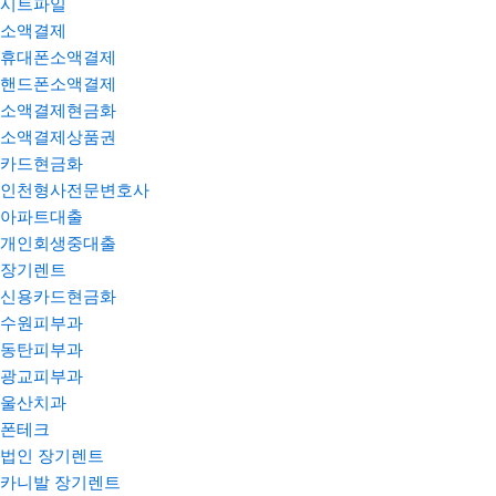
시트파일
소액결제
휴대폰소액결제
핸드폰소액결제
소액결제현금화
소액결제상품권
카드현금화
인천형사전문변호사
아파트대출
개인회생중대출
장기렌트
신용카드현금화
수원피부과
동탄피부과
광교피부과
울산치과
폰테크
법인 장기렌트
카니발 장기렌트