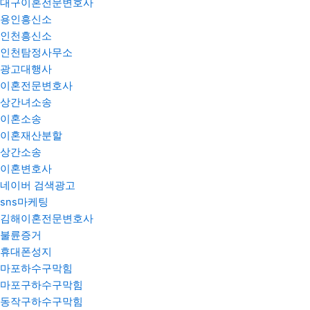
대구이혼전문변호사
용인흥신소
인천흥신소
인천탐정사무소
광고대행사
이혼전문변호사
상간녀소송
이혼소송
이혼재산분할
상간소송
이혼변호사
네이버 검색광고
sns마케팅
김해이혼전문변호사
불륜증거
휴대폰성지
마포하수구막힘
마포구하수구막힘
동작구하수구막힘