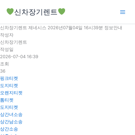
콘
신차장기렌트
텐
츠
로
신차장기렌트 제네시스 2026년07월04일 16시39분 정보안내
건
작성자
너
신차장기렌트
뛰
작성일
기
2026-07-04 16:39
조회
36
핑크티켓
도지티켓
오렌지티켓
톰티켓
도지티켓
상간녀소송
상간남소송
상간소송