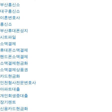
부산흥신소
대구흥신소
이혼변호사
흥신소
부산휴대폰성지
시트파일
소액결제
휴대폰소액결제
핸드폰소액결제
소액결제현금화
소액결제상품권
카드현금화
인천형사전문변호사
아파트대출
개인회생중대출
장기렌트
신용카드현금화