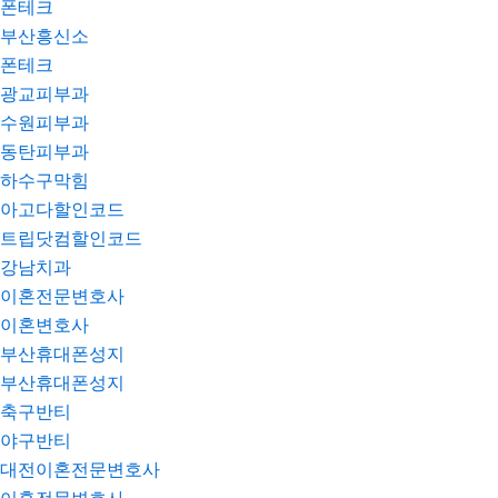
폰테크
부산흥신소
폰테크
광교피부과
수원피부과
동탄피부과
하수구막힘
아고다할인코드
트립닷컴할인코드
강남치과
이혼전문변호사
이혼변호사
부산휴대폰성지
부산휴대폰성지
축구반티
야구반티
대전이혼전문변호사