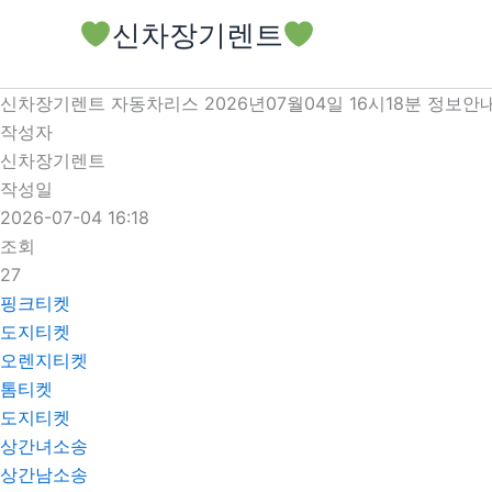
콘
신차장기렌트
텐
츠
로
신차장기렌트 자동차리스 2026년07월04일 16시18분 정보안
건
작성자
너
신차장기렌트
뛰
작성일
기
2026-07-04 16:18
조회
27
핑크티켓
도지티켓
오렌지티켓
톰티켓
도지티켓
상간녀소송
상간남소송