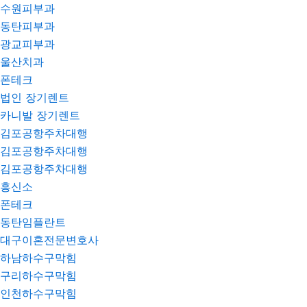
수원피부과
동탄피부과
광교피부과
울산치과
폰테크
법인 장기렌트
카니발 장기렌트
김포공항주차대행
김포공항주차대행
김포공항주차대행
흥신소
폰테크
동탄임플란트
대구이혼전문변호사
하남하수구막힘
구리하수구막힘
인천하수구막힘