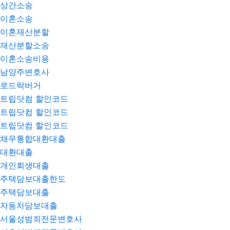
상간소송
이혼소송
이혼재산분할
재산분할소송
이혼소송비용
남양주변호사
로드락버거
트립닷컴 할인코드
트립닷컴 할인코드
트립닷컴 할인코드
채무통합대환대출
대환대출
개인회생대출
주택담보대출한도
주택담보대출
자동차담보대출
서울성범죄전문변호사