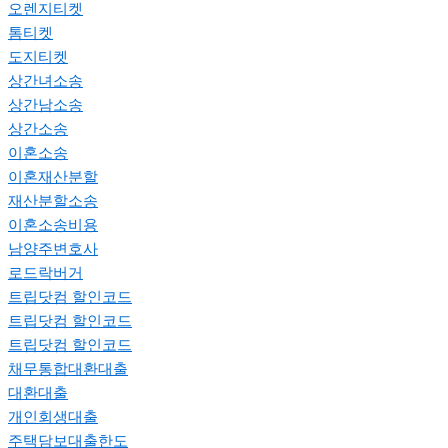
오렌지티켓
톰티켓
도지티켓
상간녀소송
상간남소송
상간소송
이혼소송
이혼재산분할
재산분할소송
이혼소송비용
남양주변호사
로드락버거
트립닷컴 할인코드
트립닷컴 할인코드
트립닷컴 할인코드
채무통합대환대출
대환대출
개인회생대출
주택담보대출한도