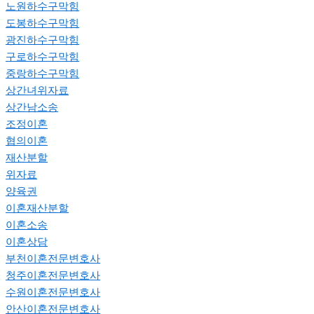
노원하수구막힘
도봉하수구막힘
광진하수구막힘
구로하수구막힘
중랑하수구막힘
상간녀위자료
상간남소송
조정이혼
협의이혼
재산분할
위자료
양육권
이혼재산분할
이혼소송
이혼상담
부천이혼전문변호사
청주이혼전문변호사
수원이혼전문변호사
안산이혼전문변호사