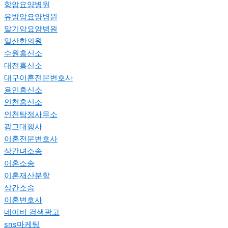
항암요양병원
유방암요양병원
말기암요양병원
일산한의원
수원흥신소
대전흥신소
대구이혼전문변호사
용인흥신소
인천흥신소
인천탐정사무소
광고대행사
이혼전문변호사
상간녀소송
이혼소송
이혼재산분할
상간소송
이혼변호사
네이버 검색광고
sns마케팅