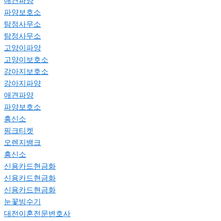
애견파양
파양보호소
탐정사무소
탐정사무소
고양이파양
고양이보호소
강아지보호소
강아지파양
애견파양
파양보호소
흥신소
핑크티켓
오렌지뱅크
흥신소
신용카드현금화
신용카드현금화
신용카드현금화
눈꽃빙수기
대전이혼전문변호사