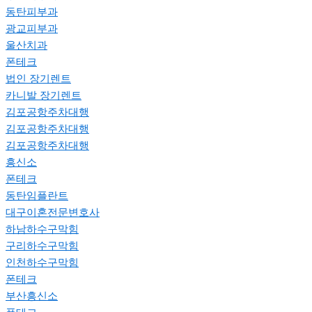
동탄피부과
광교피부과
울산치과
폰테크
법인 장기렌트
카니발 장기렌트
김포공항주차대행
김포공항주차대행
김포공항주차대행
흥신소
폰테크
동탄임플란트
대구이혼전문변호사
하남하수구막힘
구리하수구막힘
인천하수구막힘
폰테크
부산흥신소