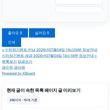
조정이혼
용인음주운전변호사
좋아요
0
싫어요
0
인쇄
불륜증거
«
신차장기렌트 반납 2026년07월04일 14시04분 정보안내
신차장기렌트 세금 2026년07월04일 14시19분 정보안내
»
상간남소송
목록보기
답글쓰기
글수정
글삭제
Powered by KBoard
노원구하수구막힘
인스타그램 팔로워
현재 글이 속한 목록 페이지 글 미리보기
2페이지 · 15개 기준
수원이혼전문변호사