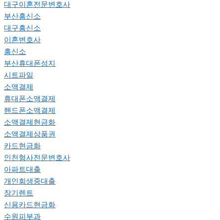
대구이혼전문변호사
부산흥신소
대구흥신소
이혼변호사
흥신소
부산휴대폰성지
시트파일
소액결제
휴대폰소액결제
핸드폰소액결제
소액결제현금화
소액결제상품권
카드현금화
인천형사전문변호사
아파트대출
개인회생중대출
장기렌트
신용카드현금화
수원피부과