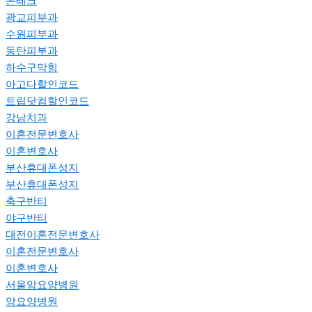
폰테크
광교피부과
수원피부과
동탄피부과
하수구막힘
아고다할인코드
트립닷컴할인코드
강남치과
이혼전문변호사
이혼변호사
부산휴대폰성지
부산휴대폰성지
축구반티
야구반티
대전이혼전문변호사
이혼전문변호사
이혼변호사
서울암요양병원
암요양병원