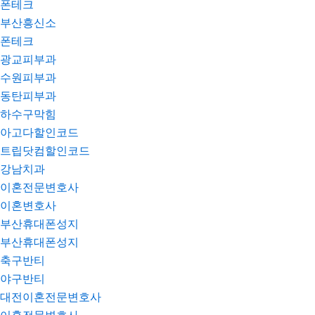
폰테크
부산흥신소
폰테크
광교피부과
수원피부과
동탄피부과
하수구막힘
아고다할인코드
트립닷컴할인코드
강남치과
이혼전문변호사
이혼변호사
부산휴대폰성지
부산휴대폰성지
축구반티
야구반티
대전이혼전문변호사