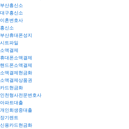
부산흥신소
대구흥신소
이혼변호사
흥신소
부산휴대폰성지
시트파일
소액결제
휴대폰소액결제
핸드폰소액결제
소액결제현금화
소액결제상품권
카드현금화
인천형사전문변호사
아파트대출
개인회생중대출
장기렌트
신용카드현금화