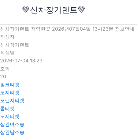
콘
💚신차장기렌트💚
텐
츠
로
신차장기렌트 저렴한곳 2026년07월04일 13시23분 정보안내
건
작성자
너
신차장기렌트
뛰
작성일
기
2026-07-04 13:23
조회
20
핑크티켓
도지티켓
오렌지티켓
톰티켓
도지티켓
상간녀소송
상간남소송