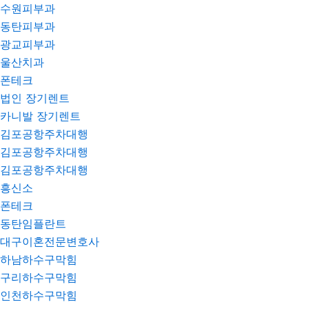
수원피부과
동탄피부과
광교피부과
울산치과
폰테크
법인 장기렌트
카니발 장기렌트
김포공항주차대행
김포공항주차대행
김포공항주차대행
흥신소
폰테크
동탄임플란트
대구이혼전문변호사
하남하수구막힘
구리하수구막힘
인천하수구막힘