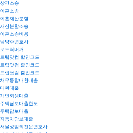
상간소송
이혼소송
이혼재산분할
재산분할소송
이혼소송비용
남양주변호사
로드락버거
트립닷컴 할인코드
트립닷컴 할인코드
트립닷컴 할인코드
채무통합대환대출
대환대출
개인회생대출
주택담보대출한도
주택담보대출
자동차담보대출
서울성범죄전문변호사