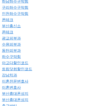
하남하수구막힘
구리하수구막힘
인천하수구막힘
폰테크
부산흥신소
폰테크
광교피부과
수원피부과
동탄피부과
하수구막힘
아고다할인코드
트립닷컴할인코드
강남치과
이혼전문변호사
이혼변호사
부산휴대폰성지
부산휴대폰성지
축구반티