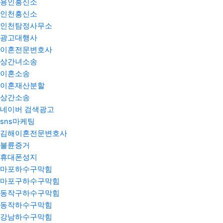
용인흥신소
인천흥신소
인천탐정사무소
광고대행사
이혼전문변호사
상간녀소송
이혼소송
이혼재산분할
상간소송
네이버 검색광고
sns마케팅
김해이혼전문변호사
불륜증거
휴대폰성지
마포하수구막힘
마포구하수구막힘
동작구하수구막힘
동작하수구막힘
강남하수구막힘