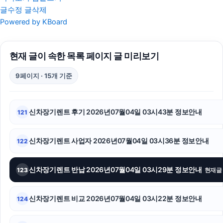
글수정
글삭제
의정부형사변호사
Powered by KBoard
트립닷컴 할인코드
현재 글이 속한 목록 페이지 글 미리보기
구로구하수구막힘
9페이지 · 15개 기준
소액결제
고양이보호소
신차장기렌트 후기 2026년07월04일 03시43분 정보안내
121
인스타그램 좋아요
신차장기렌트 사업자 2026년07월04일 03시36분 정보안내
122
서대문하수구막힘
인스타그램 좋아요 구매
신차장기렌트 반납 2026년07월04일 03시29분 정보안내
123
현재글
고양이보호소
신차장기렌트 비교 2026년07월04일 03시22분 정보안내
124
말기암요양병원