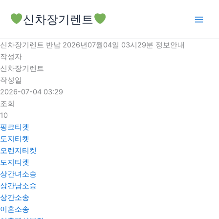
콘
신차장기렌트
텐
츠
로
신차장기렌트 반납 2026년07월04일 03시29분 정보안내
건
작성자
너
신차장기렌트
뛰
작성일
기
2026-07-04 03:29
조회
10
핑크티켓
도지티켓
오렌지티켓
도지티켓
상간녀소송
상간남소송
상간소송
이혼소송