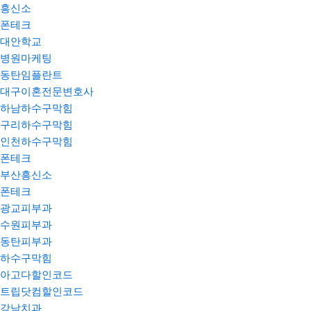
흥신소
폰테크
대안학교
병원마케팅
동탄임플란트
대구이혼전문변호사
하남하수구막힘
구리하수구막힘
인천하수구막힘
폰테크
부산흥신소
폰테크
광교피부과
수원피부과
동탄피부과
하수구막힘
아고다할인코드
트립닷컴할인코드
강남치과