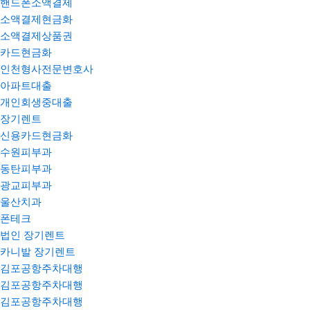
핸드폰소액결제
소액결제현금화
소액결제상품권
카드현금화
인천형사전문변호사
아파트대출
개인회생중대출
장기렌트
신용카드현금화
수원피부과
동탄피부과
광교피부과
울산치과
폰테크
법인 장기렌트
카니발 장기렌트
김포공항주차대행
김포공항주차대행
김포공항주차대행