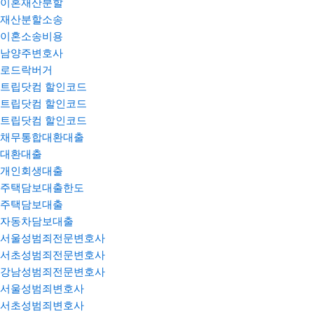
이혼재산분할
재산분할소송
이혼소송비용
남양주변호사
로드락버거
트립닷컴 할인코드
트립닷컴 할인코드
트립닷컴 할인코드
채무통합대환대출
대환대출
개인회생대출
주택담보대출한도
주택담보대출
자동차담보대출
서울성범죄전문변호사
서초성범죄전문변호사
강남성범죄전문변호사
서울성범죄변호사
서초성범죄변호사