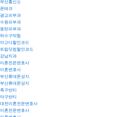
부산흥신소
폰테크
광교피부과
수원피부과
동탄피부과
하수구막힘
아고다할인코드
트립닷컴할인코드
강남치과
이혼전문변호사
이혼변호사
부산휴대폰성지
부산휴대폰성지
축구반티
야구반티
대전이혼전문변호사
이혼전문변호사