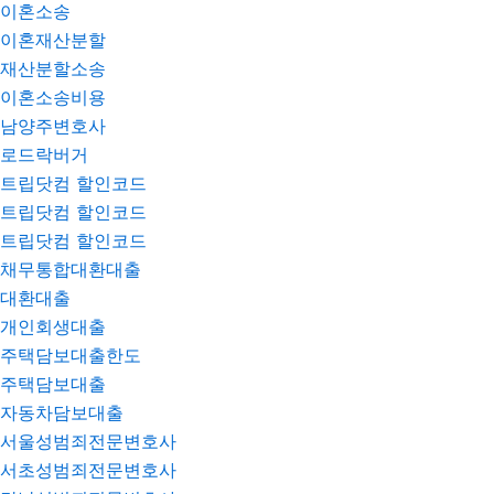
이혼소송
이혼재산분할
재산분할소송
이혼소송비용
남양주변호사
로드락버거
트립닷컴 할인코드
트립닷컴 할인코드
트립닷컴 할인코드
채무통합대환대출
대환대출
개인회생대출
주택담보대출한도
주택담보대출
자동차담보대출
서울성범죄전문변호사
서초성범죄전문변호사