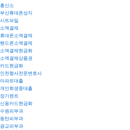
흥신소
부산휴대폰성지
시트파일
소액결제
휴대폰소액결제
핸드폰소액결제
소액결제현금화
소액결제상품권
카드현금화
인천형사전문변호사
아파트대출
개인회생중대출
장기렌트
신용카드현금화
수원피부과
동탄피부과
광교피부과