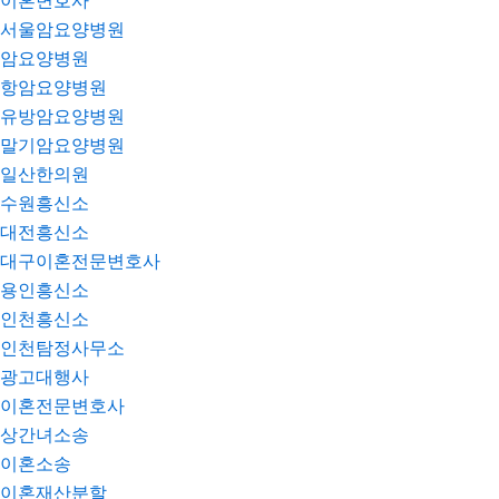
이혼변호사
서울암요양병원
암요양병원
항암요양병원
유방암요양병원
말기암요양병원
일산한의원
수원흥신소
대전흥신소
대구이혼전문변호사
용인흥신소
인천흥신소
인천탐정사무소
광고대행사
이혼전문변호사
상간녀소송
이혼소송
이혼재산분할