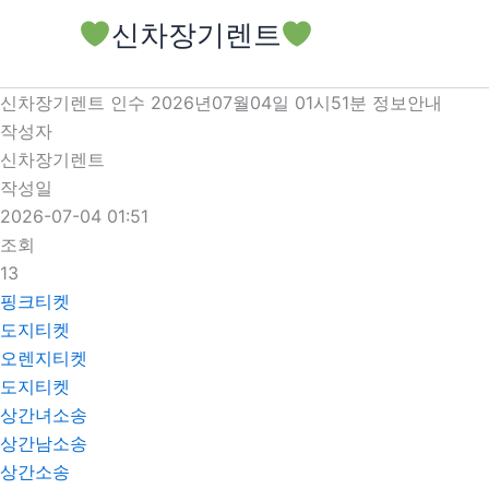
콘
신차장기렌트
텐
츠
로
신차장기렌트 인수 2026년07월04일 01시51분 정보안내
건
작성자
너
신차장기렌트
뛰
작성일
기
2026-07-04 01:51
조회
13
핑크티켓
도지티켓
오렌지티켓
도지티켓
상간녀소송
상간남소송
상간소송