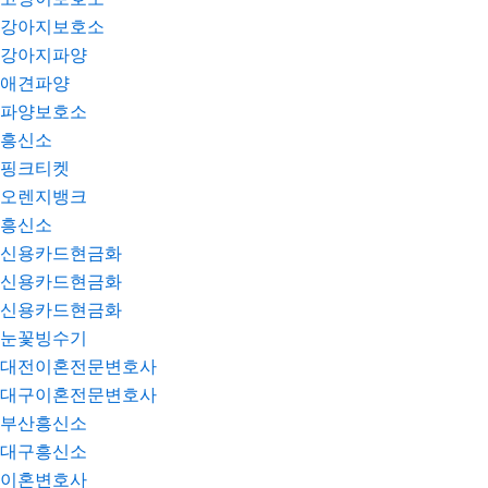
강아지보호소
강아지파양
애견파양
파양보호소
흥신소
핑크티켓
오렌지뱅크
흥신소
신용카드현금화
신용카드현금화
신용카드현금화
눈꽃빙수기
대전이혼전문변호사
대구이혼전문변호사
부산흥신소
대구흥신소
이혼변호사