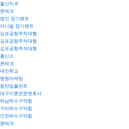
울산치과
폰테크
법인 장기렌트
카니발 장기렌트
김포공항주차대행
김포공항주차대행
김포공항주차대행
흥신소
폰테크
대안학교
병원마케팅
동탄임플란트
대구이혼전문변호사
하남하수구막힘
구리하수구막힘
인천하수구막힘
폰테크