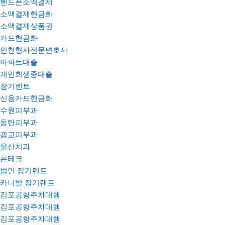
핸드폰소액결제
소액결제현금화
소액결제상품권
카드현금화
인천형사전문변호사
아파트대출
개인회생중대출
장기렌트
신용카드현금화
수원피부과
동탄피부과
광교피부과
울산치과
폰테크
법인 장기렌트
카니발 장기렌트
김포공항주차대행
김포공항주차대행
김포공항주차대행