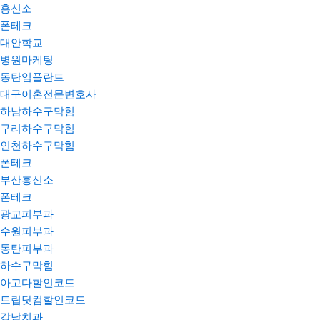
흥신소
폰테크
대안학교
병원마케팅
동탄임플란트
대구이혼전문변호사
하남하수구막힘
구리하수구막힘
인천하수구막힘
폰테크
부산흥신소
폰테크
광교피부과
수원피부과
동탄피부과
하수구막힘
아고다할인코드
트립닷컴할인코드
강남치과