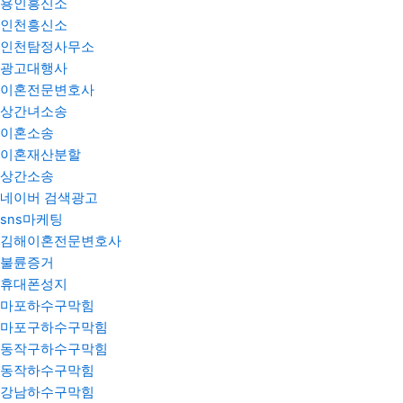
용인흥신소
인천흥신소
인천탐정사무소
광고대행사
이혼전문변호사
상간녀소송
이혼소송
이혼재산분할
상간소송
네이버 검색광고
sns마케팅
김해이혼전문변호사
불륜증거
휴대폰성지
마포하수구막힘
마포구하수구막힘
동작구하수구막힘
동작하수구막힘
강남하수구막힘