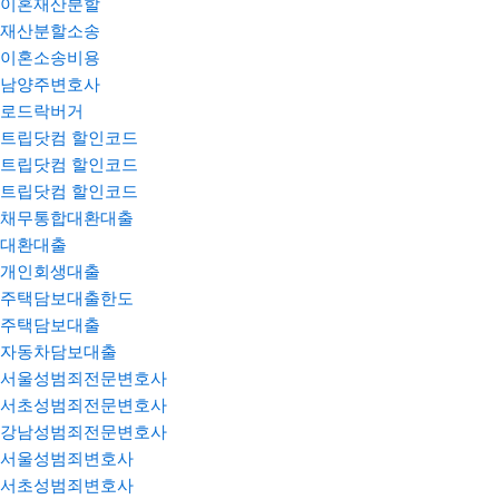
이혼재산분할
재산분할소송
이혼소송비용
남양주변호사
로드락버거
트립닷컴 할인코드
트립닷컴 할인코드
트립닷컴 할인코드
채무통합대환대출
대환대출
개인회생대출
주택담보대출한도
주택담보대출
자동차담보대출
서울성범죄전문변호사
서초성범죄전문변호사
강남성범죄전문변호사
서울성범죄변호사
서초성범죄변호사