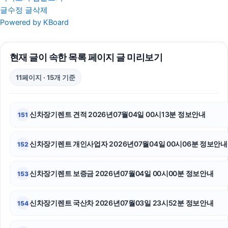
글수정
글삭제
상간녀위자료
Powered by KBoard
서울음주운전변호사
현재 글이 속한 목록 페이지 글 미리보기
서초성범죄전문변호사
11페이지 · 15개 기준
트립닷컴 할인코드
서초이혼변호사
신차장기렌트 견적 2026년07월04일 00시13분 정보안내
151
강아지파양
신차장기렌트 개인사업자 2026년07월04일 00시06분 정보안내
152
광고대행사
수원학교폭력변호사
신차장기렌트 보증금 2026년07월04일 00시00분 정보안내
153
용인형사변호사
신차장기렌트 국산차 2026년07월03일 23시52분 정보안내
154
인스타그램 좋아요