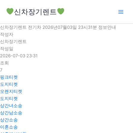
콘
신차장기렌트
텐
츠
로
신차장기렌트 전기차 2026년07월03일 23시31분 정보안내
건
작성자
너
신차장기렌트
뛰
작성일
기
2026-07-03 23:31
조회
7
핑크티켓
도지티켓
오렌지티켓
도지티켓
상간녀소송
상간남소송
상간소송
이혼소송