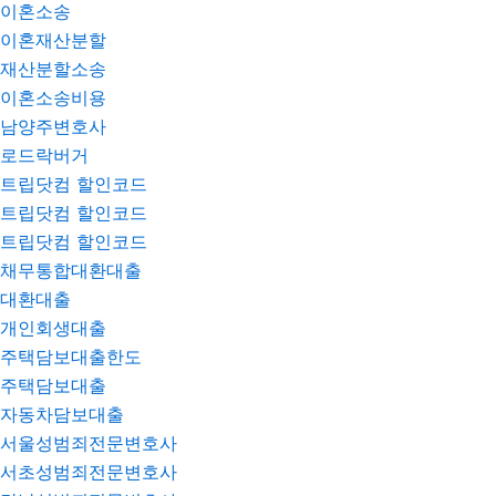
이혼소송
이혼재산분할
재산분할소송
이혼소송비용
남양주변호사
로드락버거
트립닷컴 할인코드
트립닷컴 할인코드
트립닷컴 할인코드
채무통합대환대출
대환대출
개인회생대출
주택담보대출한도
주택담보대출
자동차담보대출
서울성범죄전문변호사
서초성범죄전문변호사