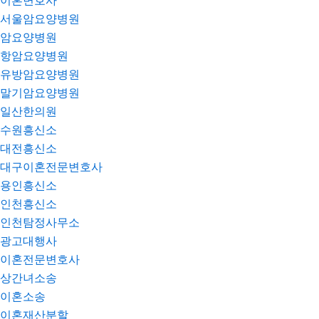
이혼변호사
서울암요양병원
암요양병원
항암요양병원
유방암요양병원
말기암요양병원
일산한의원
수원흥신소
대전흥신소
대구이혼전문변호사
용인흥신소
인천흥신소
인천탐정사무소
광고대행사
이혼전문변호사
상간녀소송
이혼소송
이혼재산분할