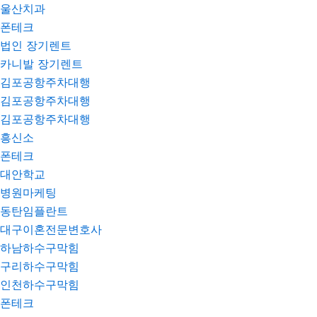
울산치과
폰테크
법인 장기렌트
카니발 장기렌트
김포공항주차대행
김포공항주차대행
김포공항주차대행
흥신소
폰테크
대안학교
병원마케팅
동탄임플란트
대구이혼전문변호사
하남하수구막힘
구리하수구막힘
인천하수구막힘
폰테크