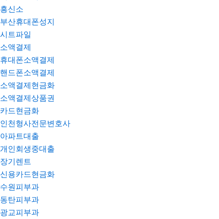
흥신소
부산휴대폰성지
시트파일
소액결제
휴대폰소액결제
핸드폰소액결제
소액결제현금화
소액결제상품권
카드현금화
인천형사전문변호사
아파트대출
개인회생중대출
장기렌트
신용카드현금화
수원피부과
동탄피부과
광교피부과