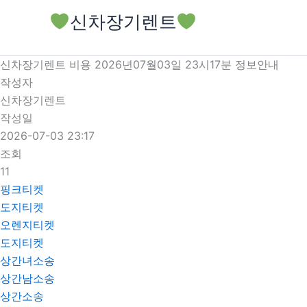
콘
신차장기렌트
텐
츠
로
신차장기렌트 비용 2026년07월03일 23시17분 정보안내
건
작성자
너
신차장기렌트
뛰
작성일
기
2026-07-03 23:17
조회
11
핑크티켓
도지티켓
오렌지티켓
도지티켓
상간녀소송
상간남소송
상간소송