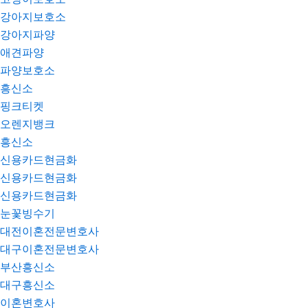
강아지보호소
강아지파양
애견파양
파양보호소
흥신소
핑크티켓
오렌지뱅크
흥신소
신용카드현금화
신용카드현금화
신용카드현금화
눈꽃빙수기
대전이혼전문변호사
대구이혼전문변호사
부산흥신소
대구흥신소
이혼변호사