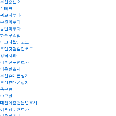
부산흥신소
폰테크
광교피부과
수원피부과
동탄피부과
하수구막힘
아고다할인코드
트립닷컴할인코드
강남치과
이혼전문변호사
이혼변호사
부산휴대폰성지
부산휴대폰성지
축구반티
야구반티
대전이혼전문변호사
이혼전문변호사