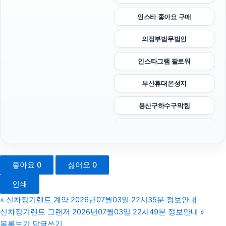
인스타 좋아요 구매
의정부법무법인
인스타그램 팔로워
부산휴대폰성지
용산구하수구막힘
서울이혼변호사
인스타그램 좋아요 늘리기
좋아요
0
싫어요
0
서울상간녀소송변호사
인쇄
울산이혼전문변호사
«
신차장기렌트 계약 2026년07월03일 22시35분 정보안내
신차장기렌트 그랜저 2026년07월03일 22시49분 정보안내
»
수원피부과
목록보기
답글쓰기