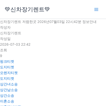
콘
💚신차장기렌트💚
텐
츠
로
신차장기렌트 저렴한곳 2026년07월03일 22시42분 정보안내
건
작성자
너
신차장기렌트
뛰
작성일
기
2026-07-03 22:42
조회
9
핑크티켓
도지티켓
오렌지티켓
도지티켓
상간녀소송
상간남소송
상간소송
이혼소송