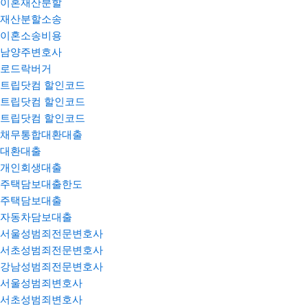
이혼재산분할
재산분할소송
이혼소송비용
남양주변호사
로드락버거
트립닷컴 할인코드
트립닷컴 할인코드
트립닷컴 할인코드
채무통합대환대출
대환대출
개인회생대출
주택담보대출한도
주택담보대출
자동차담보대출
서울성범죄전문변호사
서초성범죄전문변호사
강남성범죄전문변호사
서울성범죄변호사
서초성범죄변호사