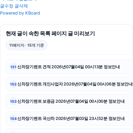
글수정
글삭제
인스타그램 좋아요 구매
Powered by KBoard
울산치과
현재 글이 속한 목록 페이지 글 미리보기
서대문하수구막힘
11페이지 · 15개 기준
대전흥신소
인스타그램 팔로워
신차장기렌트 견적 2026년07월04일 00시13분 정보안내
151
김포공항주차대행
신차장기렌트 개인사업자 2026년07월04일 00시06분 정보안내
152
항암요양병원
의정부이혼전문변호사
신차장기렌트 보증금 2026년07월04일 00시00분 정보안내
153
이혼재산분할
신차장기렌트 국산차 2026년07월03일 23시52분 정보안내
154
은평구하수구막힘