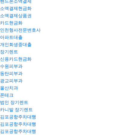
핸드폰소액결제
소액결제현금화
소액결제상품권
카드현금화
인천형사전문변호사
아파트대출
개인회생중대출
장기렌트
신용카드현금화
수원피부과
동탄피부과
광교피부과
울산치과
폰테크
법인 장기렌트
카니발 장기렌트
김포공항주차대행
김포공항주차대행
김포공항주차대행