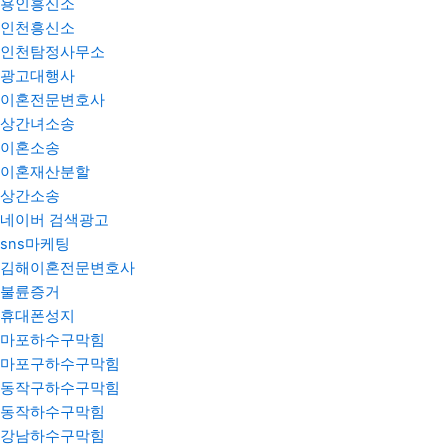
용인흥신소
인천흥신소
인천탐정사무소
광고대행사
이혼전문변호사
상간녀소송
이혼소송
이혼재산분할
상간소송
네이버 검색광고
sns마케팅
김해이혼전문변호사
불륜증거
휴대폰성지
마포하수구막힘
마포구하수구막힘
동작구하수구막힘
동작하수구막힘
강남하수구막힘