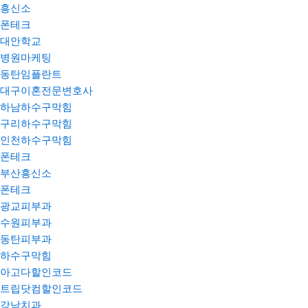
흥신소
폰테크
대안학교
병원마케팅
동탄임플란트
대구이혼전문변호사
하남하수구막힘
구리하수구막힘
인천하수구막힘
폰테크
부산흥신소
폰테크
광교피부과
수원피부과
동탄피부과
하수구막힘
아고다할인코드
트립닷컴할인코드
강남치과