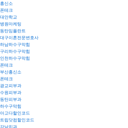
흥신소
폰테크
대안학교
병원마케팅
동탄임플란트
대구이혼전문변호사
하남하수구막힘
구리하수구막힘
인천하수구막힘
폰테크
부산흥신소
폰테크
광교피부과
수원피부과
동탄피부과
하수구막힘
아고다할인코드
트립닷컴할인코드
강남치과