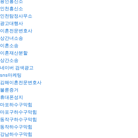
용인흥신소
인천흥신소
인천탐정사무소
광고대행사
이혼전문변호사
상간녀소송
이혼소송
이혼재산분할
상간소송
네이버 검색광고
sns마케팅
김해이혼전문변호사
불륜증거
휴대폰성지
마포하수구막힘
마포구하수구막힘
동작구하수구막힘
동작하수구막힘
강남하수구막힘