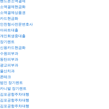
핸드폰소액결제
소액결제현금화
소액결제상품권
카드현금화
인천형사전문변호사
아파트대출
개인회생중대출
장기렌트
신용카드현금화
수원피부과
동탄피부과
광교피부과
울산치과
폰테크
법인 장기렌트
카니발 장기렌트
김포공항주차대행
김포공항주차대행
김포공항주차대행