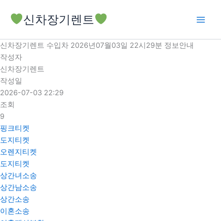
콘
신차장기렌트
텐
츠
로
신차장기렌트 수입차 2026년07월03일 22시29분 정보안내
건
작성자
너
신차장기렌트
뛰
작성일
기
2026-07-03 22:29
조회
9
핑크티켓
도지티켓
오렌지티켓
도지티켓
상간녀소송
상간남소송
상간소송
이혼소송