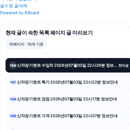
글수정
글삭제
청주이혼전문변호사
Powered by KBoard
신용카드현금화
현재 글이 속한 목록 페이지 글 미리보기
의정부학교폭력변호사
12페이지 · 15개 기준
남양주이혼전문변호사
암요양병원
신차장기렌트 수입차 2026년07월03일 22시29분 정보안내
166
현재글
동작하수구막힘
신차장기렌트 특가 2026년07월03일 22시22분 정보안내
167
인스타그램 팔로워 구매
인스타그램 팔로워 구매
신차장기렌트 장점 2026년07월03일 22시17분 정보안내
168
항암요양병원
신차장기렌트 가격 2026년07월03일 22시07분 정보안내
169
구로구하수구막힘