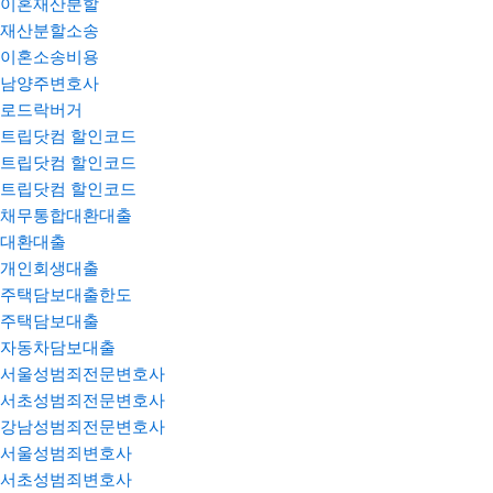
이혼재산분할
재산분할소송
이혼소송비용
남양주변호사
로드락버거
트립닷컴 할인코드
트립닷컴 할인코드
트립닷컴 할인코드
채무통합대환대출
대환대출
개인회생대출
주택담보대출한도
주택담보대출
자동차담보대출
서울성범죄전문변호사
서초성범죄전문변호사
강남성범죄전문변호사
서울성범죄변호사
서초성범죄변호사