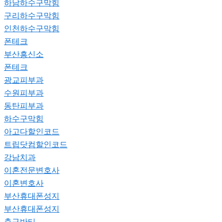
하남하수구막힘
구리하수구막힘
인천하수구막힘
폰테크
부산흥신소
폰테크
광교피부과
수원피부과
동탄피부과
하수구막힘
아고다할인코드
트립닷컴할인코드
강남치과
이혼전문변호사
이혼변호사
부산휴대폰성지
부산휴대폰성지
축구반티