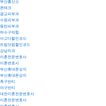
부산흥신소
폰테크
광교피부과
수원피부과
동탄피부과
하수구막힘
아고다할인코드
트립닷컴할인코드
강남치과
이혼전문변호사
이혼변호사
부산휴대폰성지
부산휴대폰성지
축구반티
야구반티
대전이혼전문변호사
이혼전문변호사