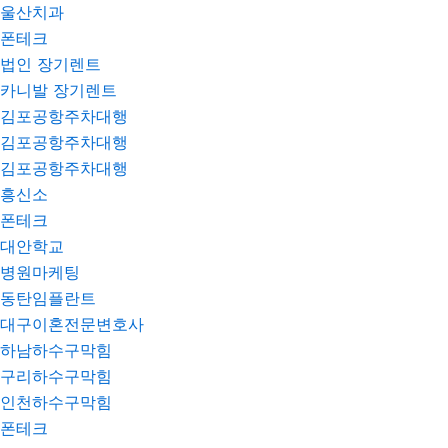
울산치과
폰테크
법인 장기렌트
카니발 장기렌트
김포공항주차대행
김포공항주차대행
김포공항주차대행
흥신소
폰테크
대안학교
병원마케팅
동탄임플란트
대구이혼전문변호사
하남하수구막힘
구리하수구막힘
인천하수구막힘
폰테크