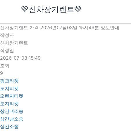
콘
💚신차장기렌트💚
텐
츠
로
신차장기렌트 가격 2026년07월03일 15시49분 정보안내
건
작성자
너
신차장기렌트
뛰
작성일
기
2026-07-03 15:49
조회
9
핑크티켓
도지티켓
오렌지티켓
도지티켓
상간녀소송
상간남소송
상간소송