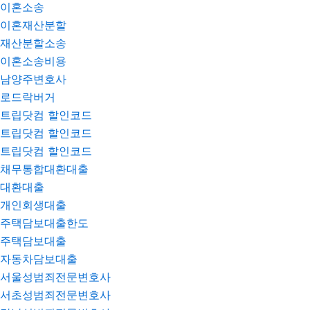
이혼소송
이혼재산분할
재산분할소송
이혼소송비용
남양주변호사
로드락버거
트립닷컴 할인코드
트립닷컴 할인코드
트립닷컴 할인코드
채무통합대환대출
대환대출
개인회생대출
주택담보대출한도
주택담보대출
자동차담보대출
서울성범죄전문변호사
서초성범죄전문변호사