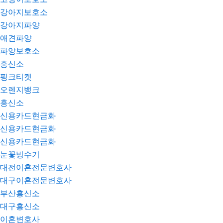
강아지보호소
강아지파양
애견파양
파양보호소
흥신소
핑크티켓
오렌지뱅크
흥신소
신용카드현금화
신용카드현금화
신용카드현금화
눈꽃빙수기
대전이혼전문변호사
대구이혼전문변호사
부산흥신소
대구흥신소
이혼변호사