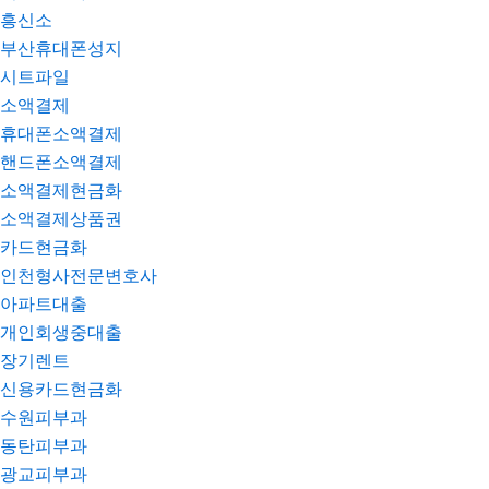
흥신소
부산휴대폰성지
시트파일
소액결제
휴대폰소액결제
핸드폰소액결제
소액결제현금화
소액결제상품권
카드현금화
인천형사전문변호사
아파트대출
개인회생중대출
장기렌트
신용카드현금화
수원피부과
동탄피부과
광교피부과