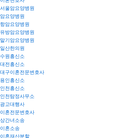
이혼변호사
서울암요양병원
암요양병원
항암요양병원
유방암요양병원
말기암요양병원
일산한의원
수원흥신소
대전흥신소
대구이혼전문변호사
용인흥신소
인천흥신소
인천탐정사무소
광고대행사
이혼전문변호사
상간녀소송
이혼소송
이혼재산분할