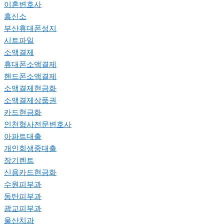
이혼변호사
흥신소
부산휴대폰성지
시트파일
소액결제
휴대폰소액결제
핸드폰소액결제
소액결제현금화
소액결제상품권
카드현금화
인천형사전문변호사
아파트대출
개인회생중대출
장기렌트
신용카드현금화
수원피부과
동탄피부과
광교피부과
울산치과