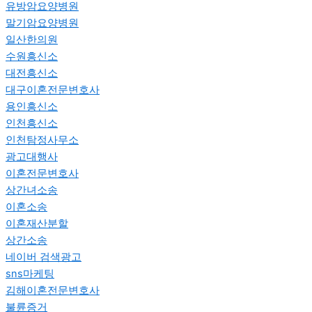
유방암요양병원
말기암요양병원
일산한의원
수원흥신소
대전흥신소
대구이혼전문변호사
용인흥신소
인천흥신소
인천탐정사무소
광고대행사
이혼전문변호사
상간녀소송
이혼소송
이혼재산분할
상간소송
네이버 검색광고
sns마케팅
김해이혼전문변호사
불륜증거