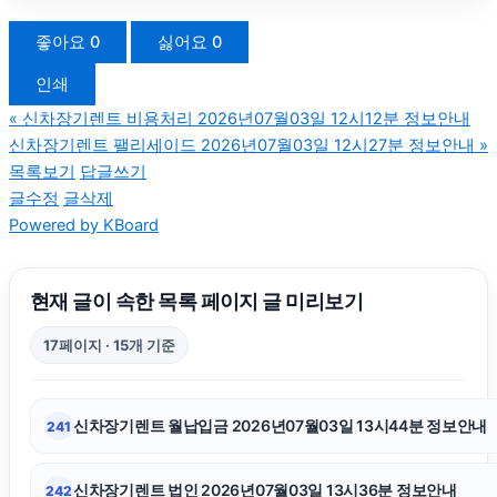
신용카드현금화
좋아요
0
싫어요
0
인쇄
인스타그램 팔로워 늘리기
«
신차장기렌트 비용처리 2026년07월03일 12시12분 정보안내
신차장기렌트 팰리세이드 2026년07월03일 12시27분 정보안내
»
남양주이혼전문변호사
목록보기
답글쓰기
글수정
글삭제
Powered by KBoard
서초음주운전변호사
의정부형사변호사
현재 글이 속한 목록 페이지 글 미리보기
17페이지 · 15개 기준
의정부형사전문변호사
신차장기렌트 월납입금 2026년07월03일 13시44분 정보안내
241
신용카드현금화
신차장기렌트 법인 2026년07월03일 13시36분 정보안내
242