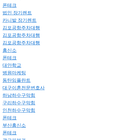
폰테크
법인 장기렌트
카니발 장기렌트
김포공항주차대행
김포공항주차대행
김포공항주차대행
흥신소
폰테크
대안학교
병원마케팅
동탄임플란트
대구이혼전문변호사
하남하수구막힘
구리하수구막힘
인천하수구막힘
폰테크
부산흥신소
폰테크