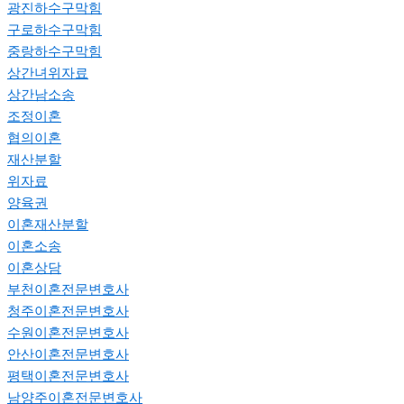
광진하수구막힘
구로하수구막힘
중랑하수구막힘
상간녀위자료
상간남소송
조정이혼
협의이혼
재산분할
위자료
양육권
이혼재산분할
이혼소송
이혼상담
부천이혼전문변호사
청주이혼전문변호사
수원이혼전문변호사
안산이혼전문변호사
평택이혼전문변호사
남양주이혼전문변호사