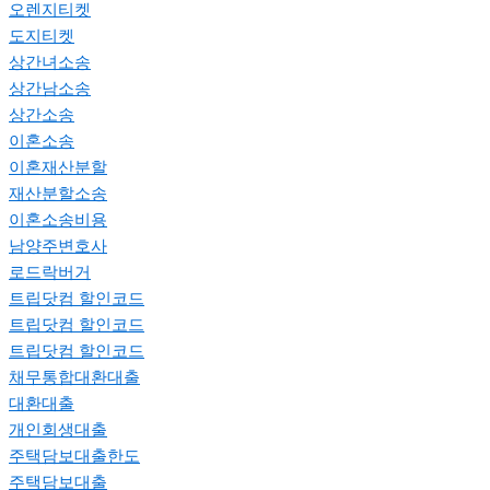
오렌지티켓
도지티켓
상간녀소송
상간남소송
상간소송
이혼소송
이혼재산분할
재산분할소송
이혼소송비용
남양주변호사
로드락버거
트립닷컴 할인코드
트립닷컴 할인코드
트립닷컴 할인코드
채무통합대환대출
대환대출
개인회생대출
주택담보대출한도
주택담보대출