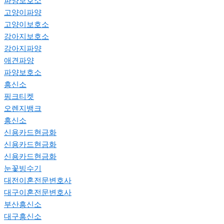
파양보호소
고양이파양
고양이보호소
강아지보호소
강아지파양
애견파양
파양보호소
흥신소
핑크티켓
오렌지뱅크
흥신소
신용카드현금화
신용카드현금화
신용카드현금화
눈꽃빙수기
대전이혼전문변호사
대구이혼전문변호사
부산흥신소
대구흥신소