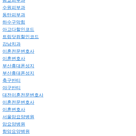
광교피부과
수원피부과
동탄피부과
하수구막힘
아고다할인코드
트립닷컴할인코드
강남치과
이혼전문변호사
이혼변호사
부산휴대폰성지
부산휴대폰성지
축구반티
야구반티
대전이혼전문변호사
이혼전문변호사
이혼변호사
서울암요양병원
암요양병원
항암요양병원