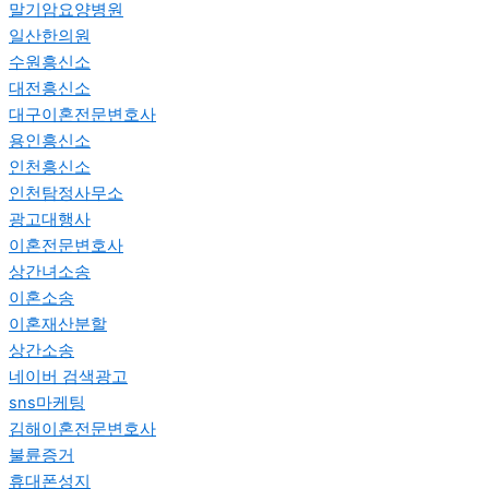
말기암요양병원
일산한의원
수원흥신소
대전흥신소
대구이혼전문변호사
용인흥신소
인천흥신소
인천탐정사무소
광고대행사
이혼전문변호사
상간녀소송
이혼소송
이혼재산분할
상간소송
네이버 검색광고
sns마케팅
김해이혼전문변호사
불륜증거
휴대폰성지