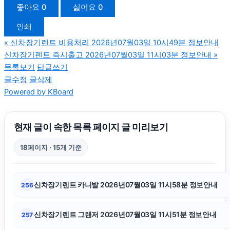
좋아요
0
싫어요
0
인쇄
의정부형사전문변호사
«
신차장기렌트 비용처리 2026년07월03일 10시49분 정보안내
신차장기렌트 즉시출고 2026년07월03일 11시03분 정보안내
»
강아지보호소
목록보기
답글쓰기
글수정
글삭제
Powered by KBoard
인스타 좋아요 늘리기
신용카드현금화
현재 글이 속한 목록 페이지 글 미리보기
18페이지 · 15개 기준
은평하수구막힘
신차장기렌트 카니발 2026년07월03일 11시58분 정보안내
256
용인음주운전변호사
신차장기렌트 그랜저 2026년07월03일 11시51분 정보안내
257
수원음주운전변호사