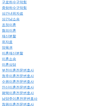
구로하수구막힘
중랑하수구막힘
상간녀위자료
상간남소송
조정이혼
협의이혼
재산분할
위자료
양육권
이혼재산분할
이혼소송
이혼상담
부천이혼전문변호사
청주이혼전문변호사
수원이혼전문변호사
안산이혼전문변호사
평택이혼전문변호사
남양주이혼전문변호사
창원이혼전문변호사