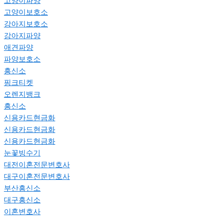
고양이파양
고양이보호소
강아지보호소
강아지파양
애견파양
파양보호소
흥신소
핑크티켓
오렌지뱅크
흥신소
신용카드현금화
신용카드현금화
신용카드현금화
눈꽃빙수기
대전이혼전문변호사
대구이혼전문변호사
부산흥신소
대구흥신소
이혼변호사