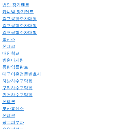
법인 장기렌트
카니발 장기렌트
김포공항주차대행
김포공항주차대행
김포공항주차대행
흥신소
폰테크
대안학교
병원마케팅
동탄임플란트
대구이혼전문변호사
하남하수구막힘
구리하수구막힘
인천하수구막힘
폰테크
부산흥신소
폰테크
광교피부과