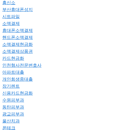
흥신소
부산휴대폰성지
시트파일
소액결제
휴대폰소액결제
핸드폰소액결제
소액결제현금화
소액결제상품권
카드현금화
인천형사전문변호사
아파트대출
개인회생중대출
장기렌트
신용카드현금화
수원피부과
동탄피부과
광교피부과
울산치과
폰테크