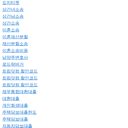
도지티켓
상간녀소송
상간남소송
상간소송
이혼소송
이혼재산분할
재산분할소송
이혼소송비용
남양주변호사
로드락버거
트립닷컴 할인코드
트립닷컴 할인코드
트립닷컴 할인코드
채무통합대환대출
대환대출
개인회생대출
주택담보대출한도
주택담보대출
자동차담보대출