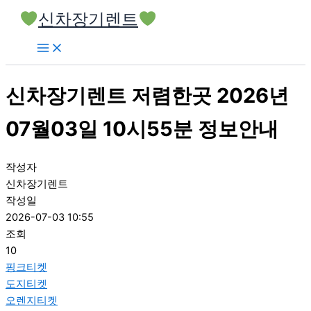
콘
신차장기렌트
텐
츠
로
건
신차장기렌트 저렴한곳 2026년
너
뛰
07월03일 10시55분 정보안내
기
작성자
신차장기렌트
작성일
2026-07-03 10:55
조회
10
핑크티켓
도지티켓
오렌지티켓