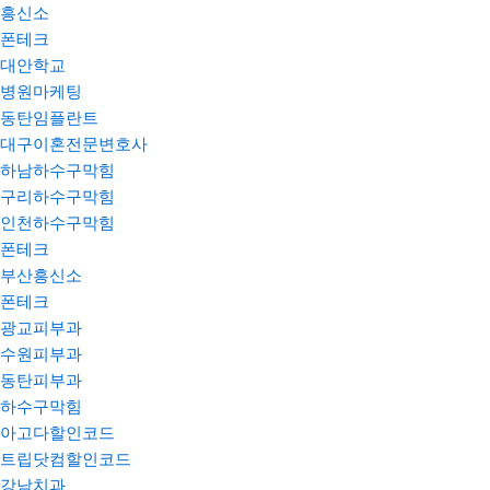
흥신소
폰테크
대안학교
병원마케팅
동탄임플란트
대구이혼전문변호사
하남하수구막힘
구리하수구막힘
인천하수구막힘
폰테크
부산흥신소
폰테크
광교피부과
수원피부과
동탄피부과
하수구막힘
아고다할인코드
트립닷컴할인코드
강남치과