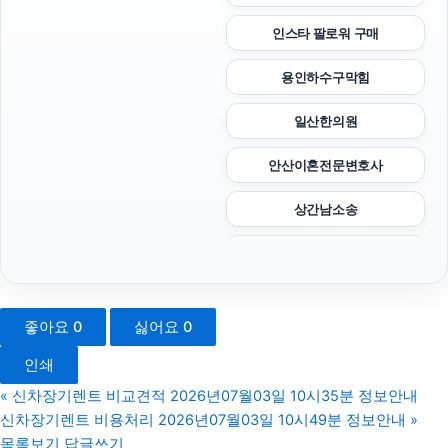
인스타 팔로워 구매
용인하수구막힘
일산한의원
안산이혼전문변호사
상간남소송
인천하수구막힘
의정부형사전문변호사
좋아요
0
싫어요
0
인천흥신소
인쇄
용인학교폭력변호사
«
신차장기렌트 비교견적 2026년07월03일 10시35분 정보안내
신차장기렌트 비용처리 2026년07월03일 10시49분 정보안내
»
김포공항주차대행
목록보기
답글쓰기