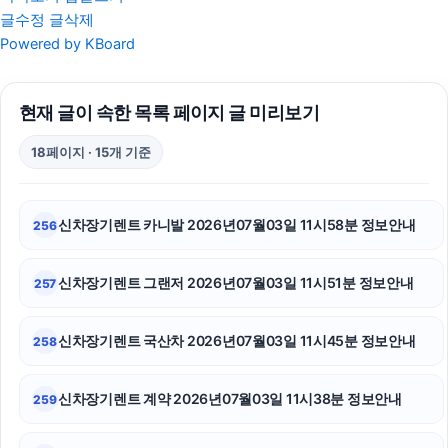
글수정
글삭제
고양이보호소
Powered by KBoard
수원성범죄변호사
현재 글이 속한 목록 페이지 글 미리보기
서초이혼전문변호사
18페이지 · 15개 기준
금천구하수구막힘
아파트대출
신차장기렌트 카니발 2026년07월03일 11시58분 정보안내
256
인스타 좋아요 늘리기
신차장기렌트 그랜저 2026년07월03일 11시51분 정보안내
257
의정부학교폭력변호사
중랑구하수구막힘
신차장기렌트 국산차 2026년07월03일 11시45분 정보안내
258
서울성범죄전문변호사
신차장기렌트 계약 2026년07월03일 11시38분 정보안내
259
은평하수구막힘