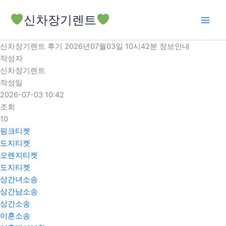
콘
신차장기렌트
텐
츠
로
신차장기렌트 후기 2026년07월03일 10시42분 정보안내
건
작성자
너
신차장기렌트
뛰
작성일
기
2026-07-03 10:42
조회
10
핑크티켓
도지티켓
오렌지티켓
도지티켓
상간녀소송
상간남소송
상간소송
이혼소송