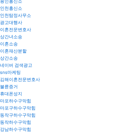
용인흥신소
인천흥신소
인천탐정사무소
광고대행사
이혼전문변호사
상간녀소송
이혼소송
이혼재산분할
상간소송
네이버 검색광고
sns마케팅
김해이혼전문변호사
불륜증거
휴대폰성지
마포하수구막힘
마포구하수구막힘
동작구하수구막힘
동작하수구막힘
강남하수구막힘