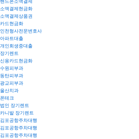
핸드폰소액결제
소액결제현금화
소액결제상품권
카드현금화
인천형사전문변호사
아파트대출
개인회생중대출
장기렌트
신용카드현금화
수원피부과
동탄피부과
광교피부과
울산치과
폰테크
법인 장기렌트
카니발 장기렌트
김포공항주차대행
김포공항주차대행
김포공항주차대행