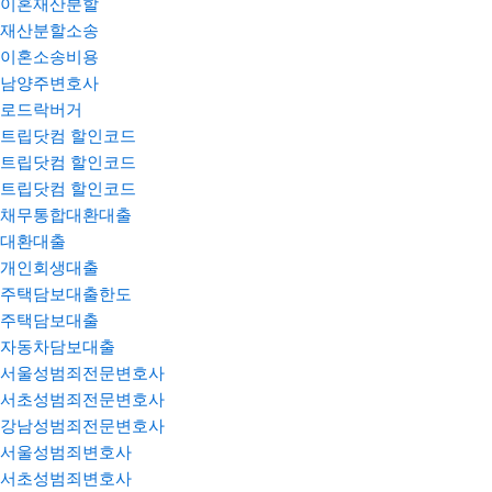
이혼재산분할
재산분할소송
이혼소송비용
남양주변호사
로드락버거
트립닷컴 할인코드
트립닷컴 할인코드
트립닷컴 할인코드
채무통합대환대출
대환대출
개인회생대출
주택담보대출한도
주택담보대출
자동차담보대출
서울성범죄전문변호사
서초성범죄전문변호사
강남성범죄전문변호사
서울성범죄변호사
서초성범죄변호사