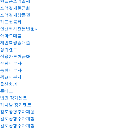
핸드폰소액결제
소액결제현금화
소액결제상품권
카드현금화
인천형사전문변호사
아파트대출
개인회생중대출
장기렌트
신용카드현금화
수원피부과
동탄피부과
광교피부과
울산치과
폰테크
법인 장기렌트
카니발 장기렌트
김포공항주차대행
김포공항주차대행
김포공항주차대행