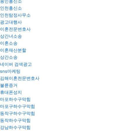
용인흥신소
인천흥신소
인천탐정사무소
광고대행사
이혼전문변호사
상간녀소송
이혼소송
이혼재산분할
상간소송
네이버 검색광고
sns마케팅
김해이혼전문변호사
불륜증거
휴대폰성지
마포하수구막힘
마포구하수구막힘
동작구하수구막힘
동작하수구막힘
강남하수구막힘