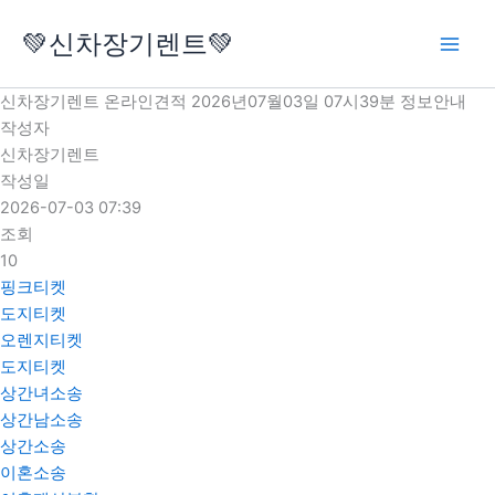
콘
💚신차장기렌트💚
텐
츠
로
신차장기렌트 온라인견적 2026년07월03일 07시39분 정보안내
건
작성자
너
신차장기렌트
뛰
작성일
기
2026-07-03 07:39
조회
10
핑크티켓
도지티켓
오렌지티켓
도지티켓
상간녀소송
상간남소송
상간소송
이혼소송