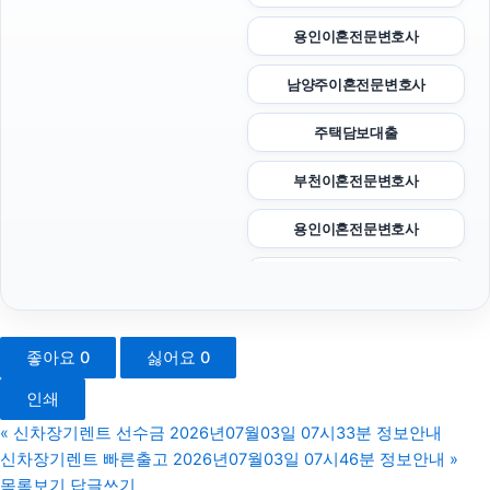
용인이혼전문변호사
남양주이혼전문변호사
주택담보대출
부천이혼전문변호사
용인이혼전문변호사
조정이혼
폰테크
좋아요
0
싫어요
0
인스타그램 팔로워
인쇄
수원형사전문변호사
«
신차장기렌트 선수금 2026년07월03일 07시33분 정보안내
신차장기렌트 빠른출고 2026년07월03일 07시46분 정보안내
»
서울상간녀소송변호사
목록보기
답글쓰기