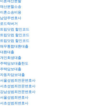
이혼재산분할
재산분할소송
이혼소송비용
남양주변호사
로드락버거
트립닷컴 할인코드
트립닷컴 할인코드
트립닷컴 할인코드
채무통합대환대출
대환대출
개인회생대출
주택담보대출한도
주택담보대출
자동차담보대출
서울성범죄전문변호사
서초성범죄전문변호사
강남성범죄전문변호사
서울성범죄변호사
서초성범죄변호사