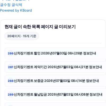
글수정
글삭제
은평하수구막힘
Powered by KBoard
수원법무법인
현재 글이 속한 목록 페이지 글 미리보기
용인학교폭력변호사
20페이지 · 15개 기준
인스타 좋아요 늘리기
인스타그램 좋아요 늘리기
신차장기렌트 할인 2026년07월03일 08시29분 정보안내
286
인스타 좋아요 늘리기
신차장기렌트 계약기간 2026년07월03일 08시21분 정보안내
287
수원형사전문변호사
대안학교
신차장기렌트 보증금 2026년07월03일 08시14분 정보안내
288
수원이혼전문변호사
신차장기렌트 월납입금 2026년07월03일 08시08분 정보안내
289
이혼재산분할