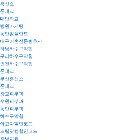
흥신소
폰테크
대안학교
병원마케팅
동탄임플란트
대구이혼전문변호사
하남하수구막힘
구리하수구막힘
인천하수구막힘
폰테크
부산흥신소
폰테크
광교피부과
수원피부과
동탄피부과
하수구막힘
아고다할인코드
트립닷컴할인코드
강남치과