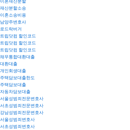
이혼재산분할
재산분할소송
이혼소송비용
남양주변호사
로드락버거
트립닷컴 할인코드
트립닷컴 할인코드
트립닷컴 할인코드
채무통합대환대출
대환대출
개인회생대출
주택담보대출한도
주택담보대출
자동차담보대출
서울성범죄전문변호사
서초성범죄전문변호사
강남성범죄전문변호사
서울성범죄변호사
서초성범죄변호사