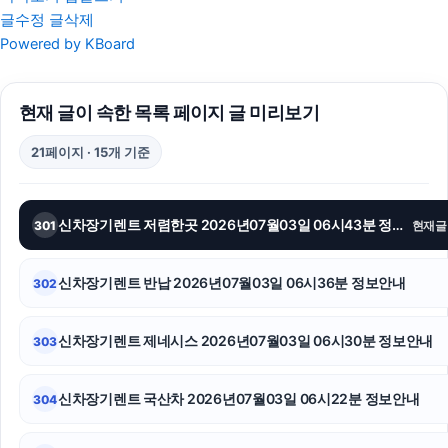
글수정
글삭제
대전흥신소
Powered by KBoard
안산이혼전문변호사
현재 글이 속한 목록 페이지 글 미리보기
트립닷컴 할인코드
21페이지 · 15개 기준
수원피부과
용인학교폭력변호사
신차장기렌트 저렴한곳 2026년07월03일 06시43분 정보안내
301
현재글
용인음주운전변호사
신차장기렌트 반납 2026년07월03일 06시36분 정보안내
302
김포공항주차대행
서울이혼전문변호사
신차장기렌트 제네시스 2026년07월03일 06시30분 정보안내
303
강남상간소송변호사
신차장기렌트 국산차 2026년07월03일 06시22분 정보안내
304
파양보호소