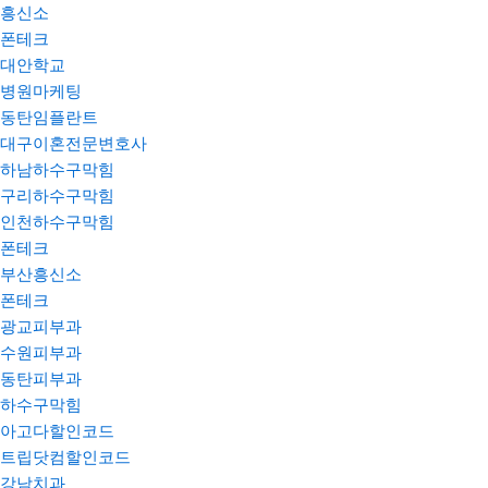
흥신소
폰테크
대안학교
병원마케팅
동탄임플란트
대구이혼전문변호사
하남하수구막힘
구리하수구막힘
인천하수구막힘
폰테크
부산흥신소
폰테크
광교피부과
수원피부과
동탄피부과
하수구막힘
아고다할인코드
트립닷컴할인코드
강남치과