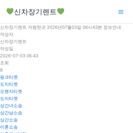
콘
신차장기렌트
텐
츠
로
신차장기렌트 저렴한곳 2026년07월03일 06시43분 정보안내
건
작성자
너
신차장기렌트
뛰
작성일
기
2026-07-03 06:43
조회
8
핑크티켓
도지티켓
오렌지티켓
도지티켓
상간녀소송
상간남소송
상간소송
이혼소송