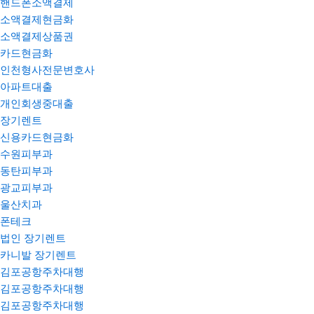
핸드폰소액결제
소액결제현금화
소액결제상품권
카드현금화
인천형사전문변호사
아파트대출
개인회생중대출
장기렌트
신용카드현금화
수원피부과
동탄피부과
광교피부과
울산치과
폰테크
법인 장기렌트
카니발 장기렌트
김포공항주차대행
김포공항주차대행
김포공항주차대행