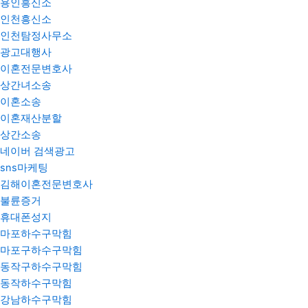
용인흥신소
인천흥신소
인천탐정사무소
광고대행사
이혼전문변호사
상간녀소송
이혼소송
이혼재산분할
상간소송
네이버 검색광고
sns마케팅
김해이혼전문변호사
불륜증거
휴대폰성지
마포하수구막힘
마포구하수구막힘
동작구하수구막힘
동작하수구막힘
강남하수구막힘