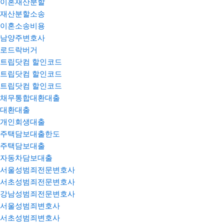
이혼재산분할
재산분할소송
이혼소송비용
남양주변호사
로드락버거
트립닷컴 할인코드
트립닷컴 할인코드
트립닷컴 할인코드
채무통합대환대출
대환대출
개인회생대출
주택담보대출한도
주택담보대출
자동차담보대출
서울성범죄전문변호사
서초성범죄전문변호사
강남성범죄전문변호사
서울성범죄변호사
서초성범죄변호사