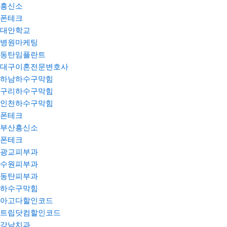
흥신소
폰테크
대안학교
병원마케팅
동탄임플란트
대구이혼전문변호사
하남하수구막힘
구리하수구막힘
인천하수구막힘
폰테크
부산흥신소
폰테크
광교피부과
수원피부과
동탄피부과
하수구막힘
아고다할인코드
트립닷컴할인코드
강남치과