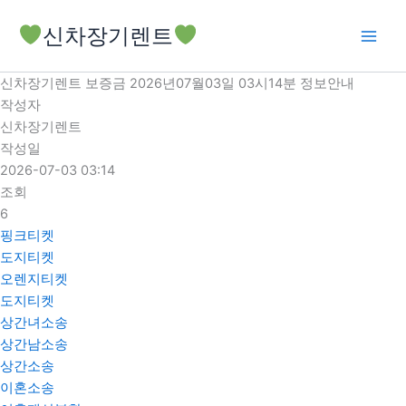
콘
신차장기렌트
텐
츠
로
신차장기렌트 보증금 2026년07월03일 03시14분 정보안내
건
작성자
너
신차장기렌트
뛰
작성일
기
2026-07-03 03:14
조회
6
핑크티켓
도지티켓
오렌지티켓
도지티켓
상간녀소송
상간남소송
상간소송
이혼소송