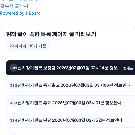
글수정
글삭제
인스타그램 팔로워
Powered by KBoard
강남하수구막힘
현재 글이 속한 목록 페이지 글 미리보기
상간녀위자료
23페이지 · 15개 기준
법인 장기렌트
고양이보호소
신차장기렌트 보증금 2026년07월03일 03시14분 정보안내
331
현재글
인스타 좋아요
신차장기렌트 즉시출고 2026년07월03일 03시06분 정보안내
332
흥신소
재산분할
신차장기렌트 후기 2026년07월03일 03시01분 정보안내
333
소액결제현금화
신차장기렌트 단점 2026년07월03일 02시52분 정보안내
334
협의이혼