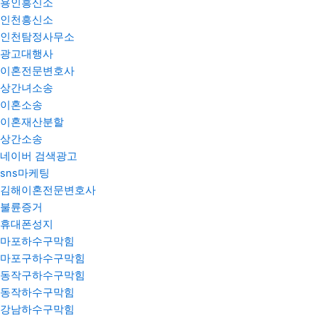
용인흥신소
인천흥신소
인천탐정사무소
광고대행사
이혼전문변호사
상간녀소송
이혼소송
이혼재산분할
상간소송
네이버 검색광고
sns마케팅
김해이혼전문변호사
불륜증거
휴대폰성지
마포하수구막힘
마포구하수구막힘
동작구하수구막힘
동작하수구막힘
강남하수구막힘