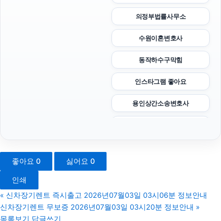
의정부법률사무소
수원이혼변호사
동작하수구막힘
인스타그램 좋아요
용인상간소송변호사
부천이혼전문변호사
서초하수구막힘
좋아요
0
싫어요
0
대전이혼전문변호사
인쇄
고양이파양
«
신차장기렌트 즉시출고 2026년07월03일 03시06분 정보안내
신차장기렌트 무보증 2026년07월03일 03시20분 정보안내
»
김포공항주차대행
목록보기
답글쓰기