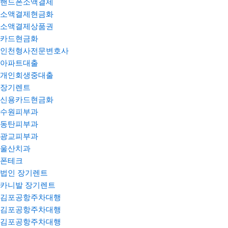
핸드폰소액결제
소액결제현금화
소액결제상품권
카드현금화
인천형사전문변호사
아파트대출
개인회생중대출
장기렌트
신용카드현금화
수원피부과
동탄피부과
광교피부과
울산치과
폰테크
법인 장기렌트
카니발 장기렌트
김포공항주차대행
김포공항주차대행
김포공항주차대행